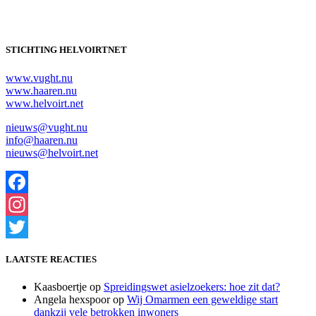
STICHTING HELVOIRTNET
www.vught.nu
www.haaren.nu
www.helvoirt.net
nieuws@vught.nu
info@haaren.nu
nieuws@helvoirt.net
Facebook
Instagram
Twitter
LAATSTE REACTIES
Kaasboertje
op
Spreidingswet asielzoekers: hoe zit dat?
Angela hexspoor
op
Wij Omarmen een geweldige start
dankzij vele betrokken inwoners