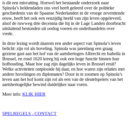
is dit een misvatting. Hoewel het bestaande onderzoek naar
Spinola’s heldendaden ons veel heeft geleerd over de politieke
geschiedenis van de Spaanse Nederlanden in de vroege zeventiende
eeuw, heeft het ook een eenzijdig beeld van zijn leven opgeleverd,
alsof de ruwweg drie decennia die hij in de Lage Landen doorbracht
uitsluitend bestonden uit oorlog voeren en onderhandelen over
vrede.
In deze lezing wordt daarom een ander aspect van Spinola’s leven
belicht: zijn rol als hoveling. Spinola was jarenlang een graag
geziene gast aan het hof van de aartshertogen Albrecht en Isabella in
Brussel, en rond 1620 kreeg hij ook een hoge functie binnen hun
hofhouding. Maar hoe zag zijn dagelijks leven in Brussel eruit?
Welke activiteiten ontplooide hij daar, en hoe waren zijn relaties met
andere hovelingen en diplomaten? Door in te zoomen op Spinola’s
leven aan het hof komt zijn rol als een van de sleutelspelers van het
aartshertogelijke bewind duidelijker naar voren.
Meer info:
KLIK HIER
SPELREGELS - CONTACT