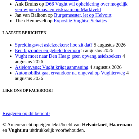
Ank Bruins
op
D66 Vught wil opheldering over mogelijk
verdwijnen kaas- en viskraam op Marktveld
Jan van Balkom
op
Burgemeester, let op Helvoirt
Thea Hennevelt
op
Expositie Vughtse Schatjes
LAATSTE BERICHTEN
Spreidingswet asielzoekers: hoe zit dat?
5 augustus 2026
Een bijzonder en geliefd toernooi
5 augustus 2026
Vught moet naar Den Haag: geen opvang asielzoekers
4
augustus 2026
Asielopvang: Vught krijgt aanmaning
4 augustus 2026
Automobilist gaat ervandoor na ongeval op Vughterweg
4
augustus 2026
LIKE ONS OP FACEBOOK!
Reageren op dit bericht?
© Auteursrecht op eigen tekst/beeld van
Helvoirt.net
,
Haaren.nu
en
Vught.nu
uitdrukkelijk voorbehouden.