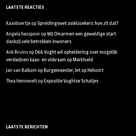
LAATSTE REACTIES
Kaasboertje
op
Spreidingswet asielzoekers: hoe zit dat?
Angela hexspoor
op
Wij Omarmen een geweldige start
dankzij vele betrokken inwoners
Ank Bruins
op
D66 Vught wil opheldering over mogelijk
verdwijnen kaas- en viskraam op Marktveld
Jan van Balkom
op
Burgemeester, let op Helvoirt
Thea Hennevelt
op
Expositie Vughtse Schatjes
LAATSTE BERICHTEN