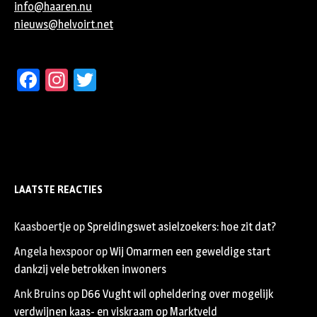
info@haaren.nu
nieuws@helvoirt.net
Facebook
Instagram
Twitter
LAATSTE REACTIES
Kaasboertje
op
Spreidingswet asielzoekers: hoe zit dat?
Angela hexspoor
op
Wij Omarmen een geweldige start
dankzij vele betrokken inwoners
Ank Bruins
op
D66 Vught wil opheldering over mogelijk
verdwijnen kaas- en viskraam op Marktveld