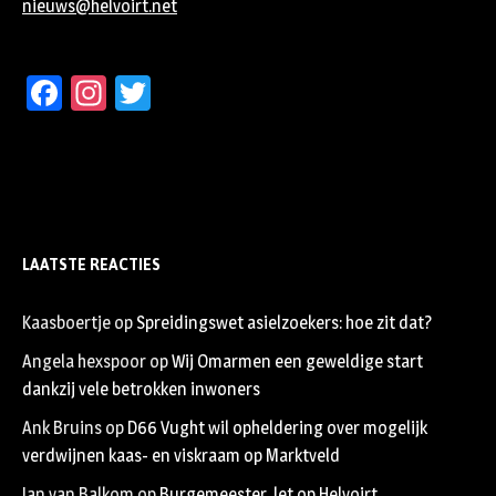
nieuws@helvoirt.net
Facebook
Instagram
Twitter
LAATSTE REACTIES
Kaasboertje
op
Spreidingswet asielzoekers: hoe zit dat?
Angela hexspoor
op
Wij Omarmen een geweldige start
dankzij vele betrokken inwoners
Ank Bruins
op
D66 Vught wil opheldering over mogelijk
verdwijnen kaas- en viskraam op Marktveld
Jan van Balkom
op
Burgemeester, let op Helvoirt