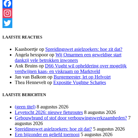
Facebook
Instagram
Twitter
LAATSTE REACTIES
Kaasboertje
op
Spreidingswet asielzoekers: hoe zit dat?
Angela hexspoor
op
Wij Omarmen een geweldige start
dankzij vele betrokken inwoners
Ank Bruins
op
D66 Vught wil opheldering over mogelijk
verdwijnen kaas- en viskraam op Marktveld
Jan van Balkom
op
Burgemeester, let op Helvoirt
Thea Hennevelt
op
Expositie Vughtse Schatjes
LAATSTE BERICHTEN
(geen titel)
8 augustus 2026
Leyetocht 2026: nieuwe fietsroutes
8 augustus 2026
Gebouwbrand of stof door verbouwingswerkzaamheden?
7
augustus 2026
Spreidingswet asielzoekers: hoe zit dat?
5 augustus 2026
Een bijzonder en geliefd toernooi
5 augustus 2026