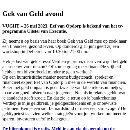
Gek van Geld avond
VUGHT – 26 mei 2023. Eef van Opdorp is bekend van het tv-
programma Uitstel van Executie.
Zij neemt u op basis van haar boek Gek van Geld mee op zoek naar
een financieel gezond leven. Op donderdag 15 juni geeft zij een
workshop in DePetrus van 19.30 tot 21.00 uur.
Heb je last van geldstress? Verdien je prima, maar verdwijnt het geld
als sneeuw voor de zon? Of zou je graag meer financiële vrijheid
hebben om bijvoorbeeld minder te gaan werken?
Op een humoristische manier neemt budgetcoach, spreker en
financieel expert Eef van Opdorp u mee in de wereld van financiën.
Beter met geld omgaan is geen kwestie van kille rekensommetjes,
maar van goed luisteren naar je gevoel. Net als in relaties geldt: wat
je aandacht geeft groeit. En dat zie je terug op je bankrekening.
Verdiep je in je geldbrein, je geldgeschiedenis en je onbewuste
patronen. Ben je een sint-bernardshond of meer een struisvogel? De
geldtypetest laat zien welke strategieën voor jou werken om meer te
sparen, investeren en/of te beleggen.
De bijeenkomst is gratis. Meld je aan via de agenda op de