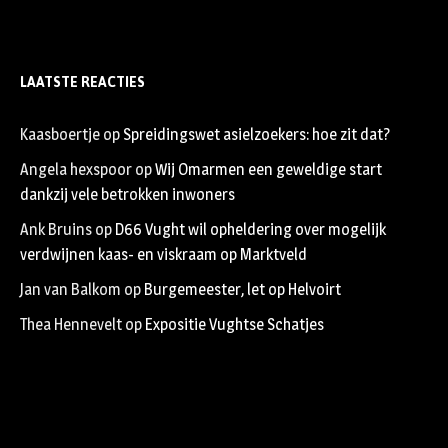
LAATSTE REACTIES
Kaasboertje
op
Spreidingswet asielzoekers: hoe zit dat?
Angela hexspoor
op
Wij Omarmen een geweldige start
dankzij vele betrokken inwoners
Ank Bruins
op
D66 Vught wil opheldering over mogelijk
verdwijnen kaas- en viskraam op Marktveld
Jan van Balkom
op
Burgemeester, let op Helvoirt
Thea Hennevelt
op
Expositie Vughtse Schatjes