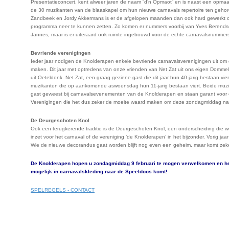
Presentatieconcert, kent alweer jaren de naam “d’n Opmaot” en is naast een opmaa
de 30 muzikanten van de blaaskapel om hun nieuwe carnavals repertoire ten gehor
Zandbeek en Jordy Akkermans is er de afgelopen maanden dan ook hard gewerkt om
programma neer te kunnen zetten. Zo komen er nummers voorbij van Yves Berend
Jannes, maar is er uiteraard ook ruimte ingebouwd voor de echte carnavalsnumme
Bevriende verenigingen
Ieder jaar nodigen de Knolderapen enkele bevriende carnavalsverenigingen uit om 
maken. Dit jaar met optredens van onze vrienden van Net Zat uit ons eigen Domme
uit Oeteldonk. Net Zat, een graag geziene gast die dit jaar hun 40 jarig bestaan vi
muzikanten die op aankomende aswoensdag hun 11-jarig bestaan viert. Beide muzie
gast geweest bij carnavalsevenementen van de Knolderapen en staan garant voor e
Verenigingen die het dus zeker de moeite waard maken om deze zondagmiddag na
De Deurgeschoten Knol
Ook een terugkerende traditie is de Deurgeschoten Knol, een onderscheiding die wor
inzet voor het carnaval of de vereniging ‘de Knolderapen’ in het bijzonder. Vorig ja
Wie de nieuwe decorandus gaat worden blijft nog even een geheim, maar komt zeker 
De Knolderapen hopen u zondagmiddag 9 februari te mogen verwelkomen en het 
mogelijk in carnavalskleding naar de Speeldoos komt!
SPELREGELS - CONTACT