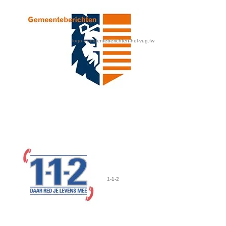
logo-gemeenteberichten-hel-vug.fw
1-1-2