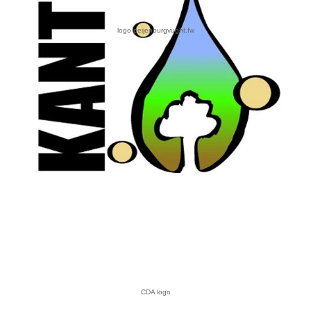
logo peijenburgvught.fw
CDA logo