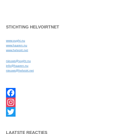
STICHTING HELVOIRTNET
www.vught.nu
www.haaren.nu
www.helvoirt.net
nieuws@vught.nu
info@haaren.nu
nieuws@helvoirt.net
Facebook
Instagram
Twitter
LAATSTE REACTIES