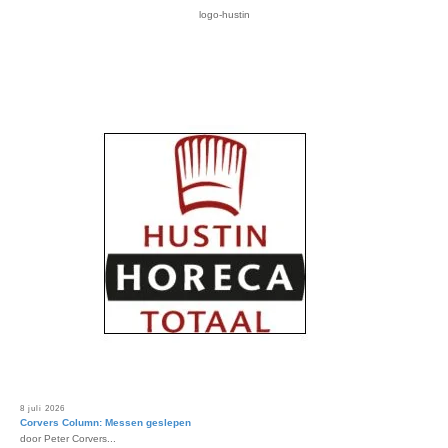
logo-hustin
8 juli 2026
Corvers Column: Messen geslepen
door Peter Corvers...