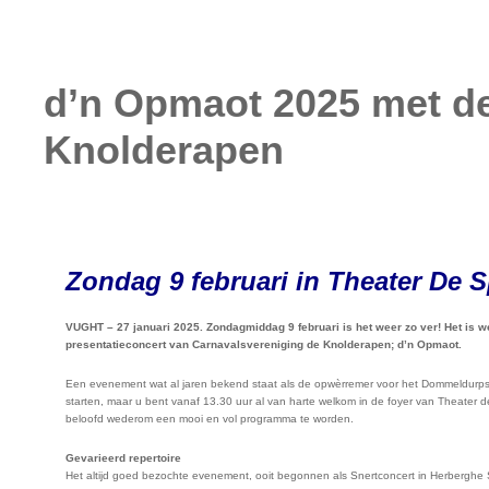
d’n Opmaot 2025 met d
Knolderapen
Zondag 9 februari in Theater De 
VUGHT – 27 januari 2025. Zondagmiddag 9 februari is het weer zo ver! Het is wee
presentatieconcert van Carnavalsvereniging de Knolderapen; d’n Opmaot.
Een evenement wat al jaren bekend staat als de opwèrremer voor het Dommeldurps
starten, maar u bent vanaf 13.30 uur al van harte welkom in de foyer van Theater d
beloofd wederom een mooi en vol programma te worden.
Gevarieerd repertoire
Het altijd goed bezochte evenement, ooit begonnen als Snertconcert in Herberghe Si