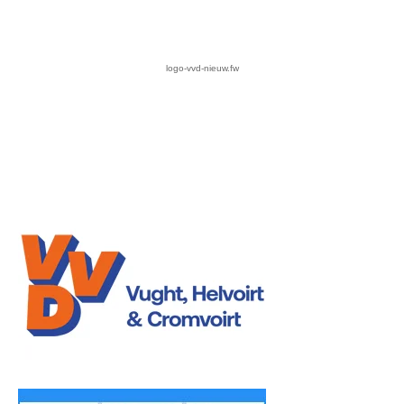
logo-vvd-nieuw.fw