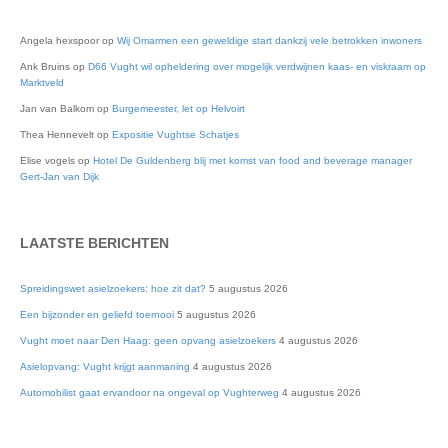
Angela hexspoor
op
Wij Omarmen een geweldige start dankzij vele betrokken inwoners
Ank Bruins
op
D66 Vught wil opheldering over mogelijk verdwijnen kaas- en viskraam op
Marktveld
Jan van Balkom
op
Burgemeester, let op Helvoirt
Thea Hennevelt
op
Expositie Vughtse Schatjes
Elise vogels
op
Hotel De Guldenberg blij met komst van food and beverage manager
Gert-Jan van Dijk
LAATSTE BERICHTEN
Spreidingswet asielzoekers: hoe zit dat?
5 augustus 2026
Een bijzonder en geliefd toernooi
5 augustus 2026
Vught moet naar Den Haag: geen opvang asielzoekers
4 augustus 2026
Asielopvang: Vught krijgt aanmaning
4 augustus 2026
Automobilist gaat ervandoor na ongeval op Vughterweg
4 augustus 2026