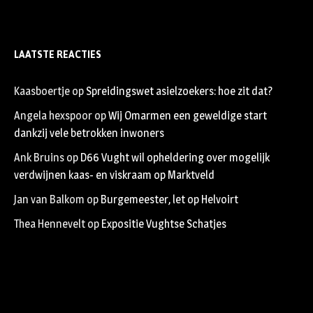
LAATSTE REACTIES
Kaasboertje
op
Spreidingswet asielzoekers: hoe zit dat?
Angela hexspoor
op
Wij Omarmen een geweldige start
dankzij vele betrokken inwoners
Ank Bruins
op
D66 Vught wil opheldering over mogelijk
verdwijnen kaas- en viskraam op Marktveld
Jan van Balkom
op
Burgemeester, let op Helvoirt
Thea Hennevelt
op
Expositie Vughtse Schatjes