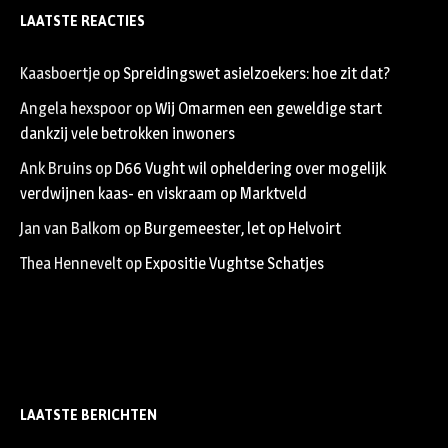
LAATSTE REACTIES
Kaasboertje
op
Spreidingswet asielzoekers: hoe zit dat?
Angela hexspoor
op
Wij Omarmen een geweldige start
dankzij vele betrokken inwoners
Ank Bruins
op
D66 Vught wil opheldering over mogelijk
verdwijnen kaas- en viskraam op Marktveld
Jan van Balkom
op
Burgemeester, let op Helvoirt
Thea Hennevelt
op
Expositie Vughtse Schatjes
LAATSTE BERICHTEN