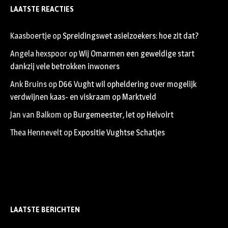
LAATSTE REACTIES
Kaasboertje
op
Spreidingswet asielzoekers: hoe zit dat?
Angela hexspoor
op
Wij Omarmen een geweldige start
dankzij vele betrokken inwoners
Ank Bruins
op
D66 Vught wil opheldering over mogelijk
verdwijnen kaas- en viskraam op Marktveld
Jan van Balkom
op
Burgemeester, let op Helvoirt
Thea Hennevelt
op
Expositie Vughtse Schatjes
LAATSTE BERICHTEN