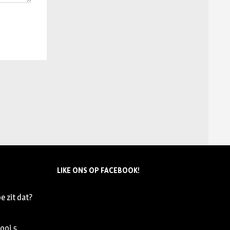
LIKE ONS OP FACEBOOK!
e zit dat?
nooi
5