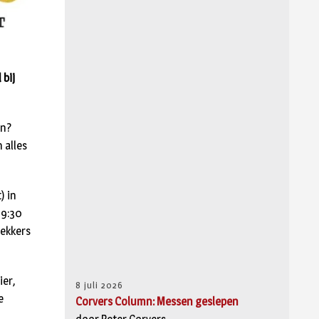
 bij
en?
 alles
) in
09:30
lekkers
ier,
8 juli 2026
e
Corvers Column: Messen geslepen