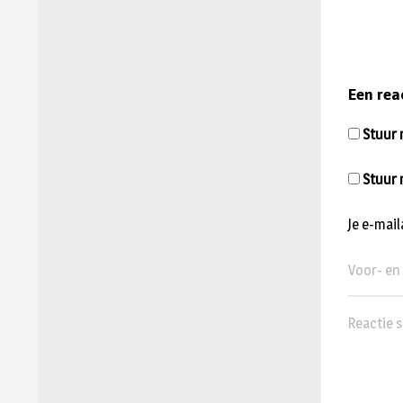
Een rea
Stuur m
Stuur 
Je e-mai