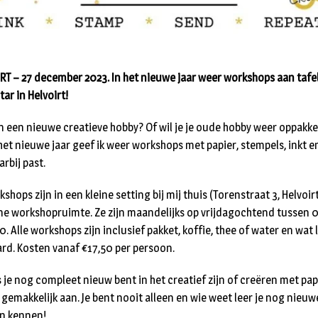
RT – 27 december 2023. In het nieuwe jaar weer workshops aan tafel
ar in Helvoirt!
n een nieuwe creatieve hobby? Of wil je je oude hobby weer oppakk
het nieuwe jaar geef ik weer workshops met papier, stempels, inkt en
rbij past.
shops zijn in een kleine setting bij mij thuis (Torenstraat 3, Helvoirt
jne workshopruimte. Ze zijn maandelijks op vrijdagochtend tussen 
0. Alle workshops zijn inclusief pakket, koffie, thee of water en wat 
ard. Kosten vanaf €17,50 per persoon.
s je nog compleet nieuw bent in het creatief zijn of creëren met pap
e gemakkelijk aan. Je bent nooit alleen en wie weet leer je nog nieuw
n kennen!