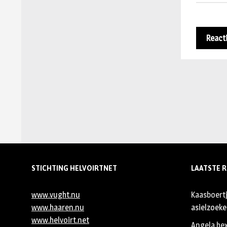
STICHTING HELVOIRTNET
LAATSTE R
www.vught.nu
Kaasboert
www.haaren.nu
asielzoeker
www.helvoirt.net
Angela he