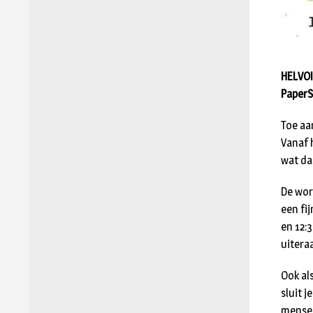
HELVOI
PaperSt
Toe aa
Vanaf 
wat daa
De work
een fi
en 12:3
uitera
Ook al
sluit j
mense