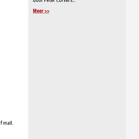
door Peter Corvers...
Meer >>
f mail.