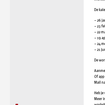
De kale
– 26 j
– 23 fe
– 22 m
– 19 a
– 24 m
– 21 j
De wor
Aanmel
Of app
Mail n
Heb je 
Meer i
worksh