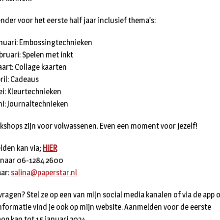
nder voor het eerste half jaar inclusief thema’s:
anuari: Embossingtechnieken
bruari: Spelen met inkt
aart: Collage kaarten
pril: Cadeaus
ei: Kleurtechnieken
uni: Journaltechnieken
kshops zijn voor volwassenen. Even een moment voor jezelf!
den kan via;
HIER
 naar 06-1284 2600
aar:
salina@paperstar.nl
vragen? Stel ze op een van mijn social media kanalen of via de app o
nformatie vind je ook op mijn website. Aanmelden voor de eerste
op kan tot 15 januari 2024.