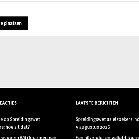
EACTIES
LAATSTE BERICHTEN
je
op
Spreidingswet
Spreidingswet asielzoekers: ho
s: hoe zit dat?
5 augustus 2026
xspoor
op
Wij Omarmen een
Een bijzonder en geliefd toer