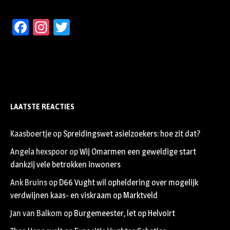
Facebook
Instagram
Twitter
LAATSTE REACTIES
Kaasboertje
op
Spreidingswet asielzoekers: hoe zit dat?
Angela hexspoor
op
Wij Omarmen een geweldige start
dankzij vele betrokken inwoners
Ank Bruins
op
D66 Vught wil opheldering over mogelijk
verdwijnen kaas- en viskraam op Marktveld
Jan van Balkom
op
Burgemeester, let op Helvoirt