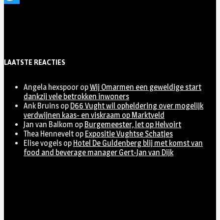
Twitter
LAATSTE REACTIES
Angela hexspoor
op
Wij Omarmen een geweldige start
dankzij vele betrokken inwoners
Ank Bruins
op
D66 Vught wil opheldering over mogelijk
verdwijnen kaas- en viskraam op Marktveld
Jan van Balkom
op
Burgemeester, let op Helvoirt
Thea Hennevelt
op
Expositie Vughtse Schatjes
Elise vogels
op
Hotel De Guldenberg blij met komst van
food and beverage manager Gert-Jan van Dijk