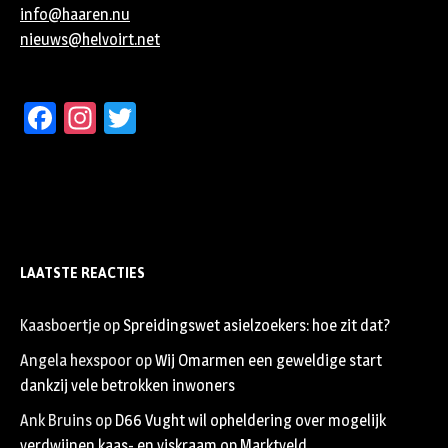
info@haaren.nu
nieuws@helvoirt.net
Facebook
Instagram
Twitter
LAATSTE REACTIES
Kaasboertje
op
Spreidingswet asielzoekers: hoe zit dat?
Angela hexspoor
op
Wij Omarmen een geweldige start
dankzij vele betrokken inwoners
Ank Bruins
op
D66 Vught wil opheldering over mogelijk
verdwijnen kaas- en viskraam op Marktveld