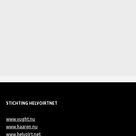
STICHTING HELVOIRTNET
www.vught.nu
www.haaren.nu
www.helvoirt.net