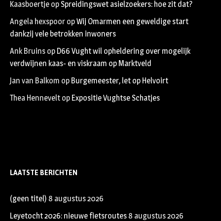
Kaasboertje
op
Spreidingswet asielzoekers: hoe zit dat?
Angela hexspoor
op
Wij Omarmen een geweldige start
dankzij vele betrokken inwoners
Ank Bruins
op
D66 Vught wil opheldering over mogelijk
verdwijnen kaas- en viskraam op Marktveld
Jan van Balkom
op
Burgemeester, let op Helvoirt
Thea Hennevelt
op
Expositie Vughtse Schatjes
LAATSTE BERICHTEN
(geen titel)
8 augustus 2026
Leyetocht 2026: nieuwe fietsroutes
8 augustus 2026