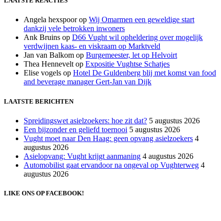
LAATSTE REACTIES
Angela hexspoor
op
Wij Omarmen een geweldige start
dankzij vele betrokken inwoners
Ank Bruins
op
D66 Vught wil opheldering over mogelijk
verdwijnen kaas- en viskraam op Marktveld
Jan van Balkom
op
Burgemeester, let op Helvoirt
Thea Hennevelt
op
Expositie Vughtse Schatjes
Elise vogels
op
Hotel De Guldenberg blij met komst van food
and beverage manager Gert-Jan van Dijk
LAATSTE BERICHTEN
Spreidingswet asielzoekers: hoe zit dat?
5 augustus 2026
Een bijzonder en geliefd toernooi
5 augustus 2026
Vught moet naar Den Haag: geen opvang asielzoekers
4
augustus 2026
Asielopvang: Vught krijgt aanmaning
4 augustus 2026
Automobilist gaat ervandoor na ongeval op Vughterweg
4
augustus 2026
LIKE ONS OP FACEBOOK!