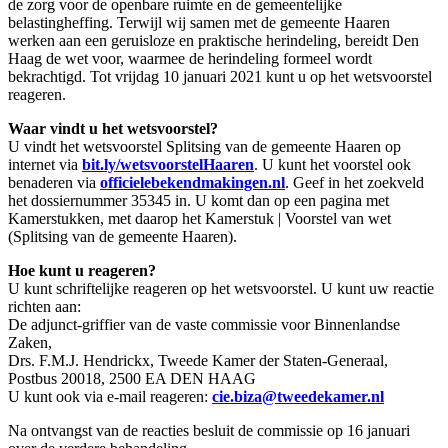
de zorg voor de openbare ruimte en de gemeentelijke
belastingheffing. Terwijl wij samen met de gemeente Haaren
werken aan een geruisloze en praktische herindeling, bereidt Den
Haag de wet voor, waarmee de herindeling formeel wordt
bekrachtigd. Tot vrijdag 10 januari 2021 kunt u op het wetsvoorstel
reageren.
Waar vindt u het wetsvoorstel?
U vindt het wetsvoorstel Splitsing van de gemeente Haaren op
internet via
bit.ly/wetsvoorstelHaaren
. U kunt het voorstel ook
benaderen via
officielebekendmakingen.nl
. Geef in het zoekveld
het dossiernummer 35345 in. U komt dan op een pagina met
Kamerstukken, met daarop het Kamerstuk | Voorstel van wet
(Splitsing van de gemeente Haaren).
Hoe kunt u reageren?
U kunt schriftelijke reageren op het wetsvoorstel. U kunt uw reactie
richten aan:
De adjunct-griffier van de vaste commissie voor Binnenlandse
Zaken,
Drs. F.M.J. Hendrickx, Tweede Kamer der Staten-Generaal,
Postbus 20018, 2500 EA DEN HAAG
U kunt ook via e-mail reageren:
cie.biza@tweedekamer.nl
Na ontvangst van de reacties besluit de commissie op 16 januari