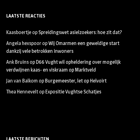
LAATSTE REACTIES
Kaasboertje
op
Spreidingswet asielzoekers: hoe zit dat?
Angela hexspoor
op
Wij Omarmen een geweldige start
dankzij vele betrokken inwoners
Ank Bruins
op
D66 Vught wil opheldering over mogelijk
verdwijnen kaas- en viskraam op Marktveld
Jan van Balkom
op
Burgemeester, let op Helvoirt
Thea Hennevelt
op
Expositie Vughtse Schatjes
LAATSTE BERICHTEN