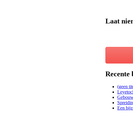
Laat nie
Recente 
(geen tit
Leyetoch
Gebouwb
Spreidin
Een bijz