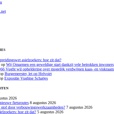
nu
.net
IES
preidingswet asielzoekers: hoe zit dat?
op
Wij Omarmen een geweldige start dankzij vele betrokken inwoners
66 Vught wil opheldering over mogelijk verdwijnen kaas- en viskraa
op
Burgemeester, let op Helvoirt
op
Expositie Vughtse Schatjes
HTEN
ustus 2026
nieuwe fietsroutes
8 augustus 2026
 stof door verbouwingswerkzaamheden?
7 augustus 2026
elzoekers: hoe zit dat?
5 augustus 2026