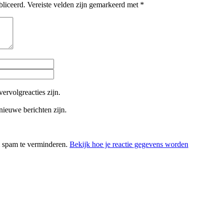
bliceerd.
Vereiste velden zijn gemarkeerd met
*
vervolgreacties zijn.
 nieuwe berichten zijn.
m spam te verminderen.
Bekijk hoe je reactie gegevens worden