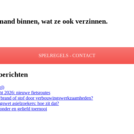
mand binnen, wat ze ook verzinnen.
SPELREGELS - CONTACT
berichten
el)
t 2026: nieuwe fietsroutes
rand of stof door verbouwingswerkzaamheden?
gswet asielzoekers: hoe zit dat?
onder en geliefd toernooi