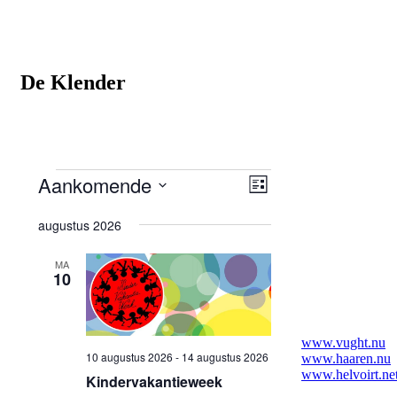
De Klender
www.vught.nu
www.haaren.nu
www.helvoirt.ne