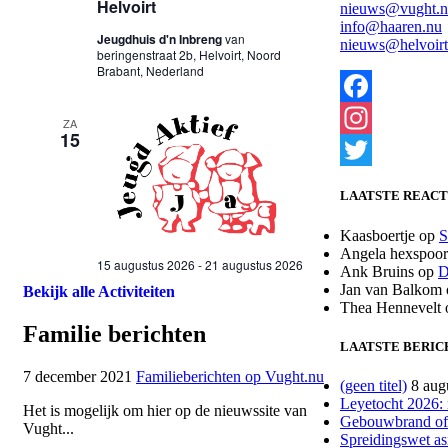
nieuws@vught.
info@haaren.nu
nieuws@helvoirt
Facebook
Instagram
Twitter
LAATSTE REACT
Kaasboertje
op
S
Angela hexspoor
Ank Bruins
op
D
Jan van Balkom
Bekijk alle Activiteiten
Thea Hennevelt
Familie berichten
LAATSTE BERIC
7 december 2021
Familieberichten op Vught.nu
(geen titel)
8 aug
Leyetocht 2026: 
Het is mogelijk om hier op de nieuwssite van
Gebouwbrand of
Vught...
Spreidingswet asi