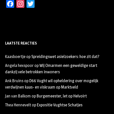
Facebook
Instagram
Twitter
LAATSTE REACTIES
Kaasboertje
op
Spreidingswet asielzoekers: hoe zit dat?
Angela hexspoor
op
Wij Omarmen een geweldige start
dankzij vele betrokken inwoners
Ank Bruins
op
D66 Vught wil opheldering over mogelijk
verdwijnen kaas- en viskraam op Marktveld
Jan van Balkom
op
Burgemeester, let op Helvoirt
Thea Hennevelt
op
Expositie Vughtse Schatjes