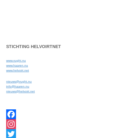
STICHTING HELVOIRTNET
www.vught.nu
www.haaren.nu
www.helvoirt.net
nieuws@vught.nu
info@haaren.nu
nieuws@helvoirt.net
Facebook
Instagram