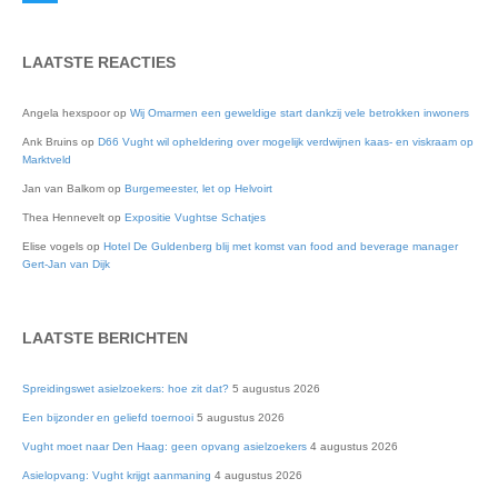
Twitter
LAATSTE REACTIES
Angela hexspoor
op
Wij Omarmen een geweldige start dankzij vele betrokken inwoners
Ank Bruins
op
D66 Vught wil opheldering over mogelijk verdwijnen kaas- en viskraam op
Marktveld
Jan van Balkom
op
Burgemeester, let op Helvoirt
Thea Hennevelt
op
Expositie Vughtse Schatjes
Elise vogels
op
Hotel De Guldenberg blij met komst van food and beverage manager
Gert-Jan van Dijk
LAATSTE BERICHTEN
Spreidingswet asielzoekers: hoe zit dat?
5 augustus 2026
Een bijzonder en geliefd toernooi
5 augustus 2026
Vught moet naar Den Haag: geen opvang asielzoekers
4 augustus 2026
Asielopvang: Vught krijgt aanmaning
4 augustus 2026