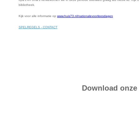
bibliotheek.
Kijk voor alle informatie op
www.huis73.nl/nationalevoorleesdagen
SPELREGELS - CONTACT
Download onze 