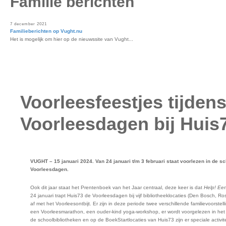
Familie berichten
7 december 2021
Familieberichten op Vught.nu
Het is mogelijk om hier op de nieuwssite van Vught...
Voorleesfeestjes tijden
Voorleesdagen bij Huis
VUGHT – 15 januari 2024. Van 24 januari t/m 3 februari staat voorlezen in de sc
Voorleesdagen.
Ook dit jaar staat het Prentenboek van het Jaar centraal, deze keer is dat
Help! Een
24 januari trapt Huis73 de Voorleesdagen bij vijf bibliotheeklocaties (Den Bosch, Ro
af met het Voorleesontbijt. Er zijn in deze periode twee verschillende familievoorste
een Voorleesmarathon, een ouder-kind yoga-workshop, er wordt voorgelezen in het D
de schoolbibliotheken en op de BoekStartlocaties van Huis73 zijn er speciale activ