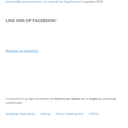
Automobilist gaat ervandoor na ongeval op Vughterweg
4 augustus 2026
LIKE ONS OP FACEBOOK!
Reageren op dit bericht?
© Auteursrecht op eigen tekst/beeld van
Helvoirt.net
,
Haaren.nu
en
Vught.nu
uitdrukkelijk
voorbehouden.
Webdesign Vanoo Media
Sitemap
Privacy Verklaring AVG
FOTO’S