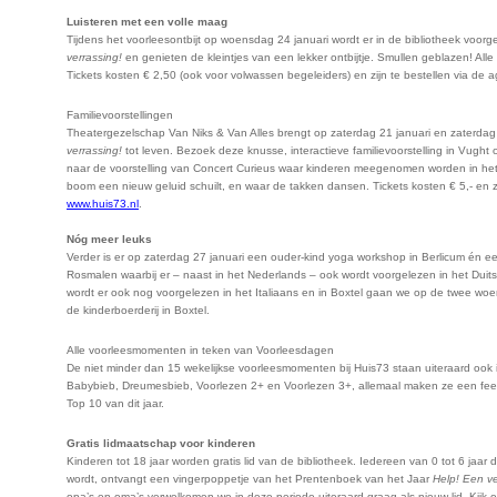
Luisteren met een volle maag
Tijdens het voorleesontbijt op woensdag 24 januari wordt er in de bibliotheek voor
verrassing!
en genieten de kleintjes van een lekker ontbijtje. Smullen geblazen! Alle
Tickets kosten € 2,50 (ook voor volwassen begeleiders) en zijn te bestellen via de
Familievoorstellingen
Theatergezelschap Van Niks & Van Alles brengt op zaterdag 21 januari en zaterdag 
verrassing!
tot leven. Bezoek deze knusse, interactieve familievoorstelling in Vugh
naar de voorstelling van Concert Curieus waar kinderen meegenomen worden in het 
boom een nieuw geluid schuilt, en waar de takken dansen. Tickets kosten € 5,- en z
www.huis73.nl
.
Nóg meer leuks
Verder is er op zaterdag 27 januari een ouder-kind yoga workshop in Berlicum én 
Rosmalen waarbij er – naast in het Nederlands – ook wordt voorgelezen in het Duit
wordt er ook nog voorgelezen in het Italiaans en in Boxtel gaan we op de twee wo
de kinderboerderij in Boxtel.
Alle voorleesmomenten in teken van Voorleesdagen
De niet minder dan 15 wekelijkse voorleesmomenten bij Huis73 staan uiteraard ook
Babybieb, Dreumesbieb, Voorlezen 2+ en Voorlezen 3+, allemaal maken ze een fee
Top 10 van dit jaar.
Gratis lidmaatschap voor kinderen
Kinderen tot 18 jaar worden gratis lid van de bibliotheek. Iedereen van 0 tot 6 jaar 
wordt, ontvangt een vingerpoppetje van het Prentenboek van het Jaar
Help! Een ve
opa’s en oma’s verwelkomen we in deze periode uiteraard graag als nieuw lid. Kijk o