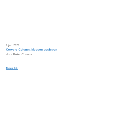
8 juli 2026
Corvers Column: Messen geslepen
door Peter Corvers...
Meer >>