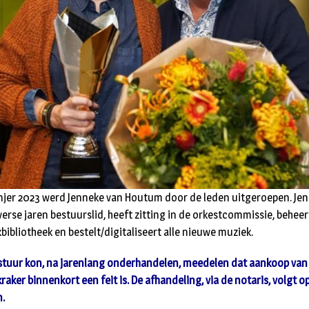
njer 2023 werd Jenneke van Houtum door de leden uitgeroepen. Je
verse jaren bestuurslid, heeft zitting in de orkestcommissie, beheer
bibliotheek en bestelt/digitaliseert alle nieuwe muziek.
stuur kon, na jarenlang onderhandelen, meedelen dat aankoop van
aker binnenkort een feit is. De afhandeling, via de notaris, volgt o
n.