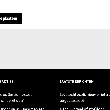
EACTIES
LAATSTE BERICHTEN
je
op
Spreidingswet
Leyetocht 2026: nieuwe fietsr
s: hoe zit dat?
augustus 2026
xspoor
op
Wij Omarmen een
Gebouwbrand of stof door