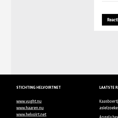
STICHTING HELVOIRTNET
LAATSTE R
www.vught.nu
Kaasboert
www.haaren.nu
asielzoeker
www.helvoirt.net
Angela he