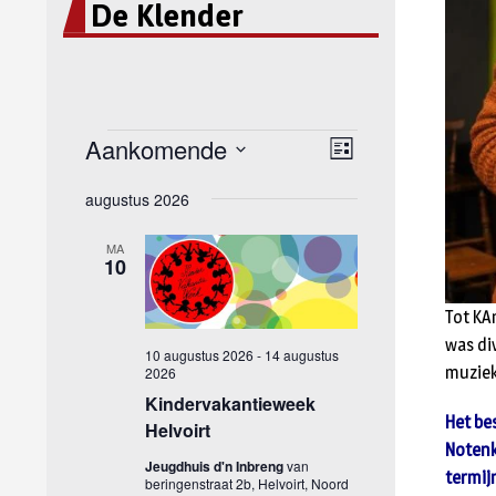
De Klender
Tot KA
was di
muziek
Het be
Notenkr
termij