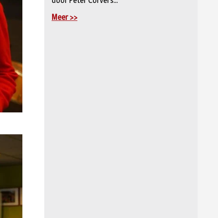
door Peter Corvers...
Meer >>