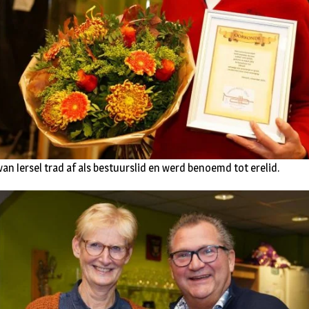
van Iersel trad af als bestuurslid en werd benoemd tot erelid.