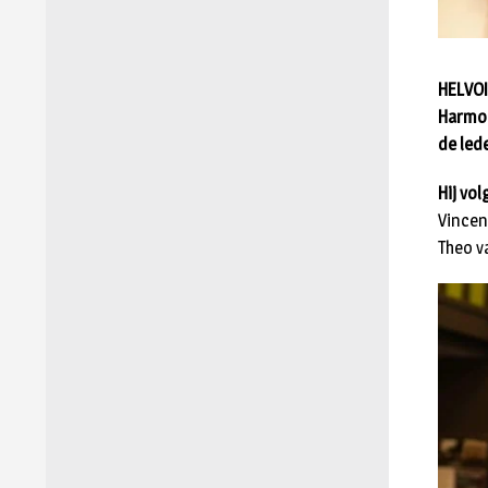
HELVOI
Harmon
de led
Hij vo
Vincent
Theo v