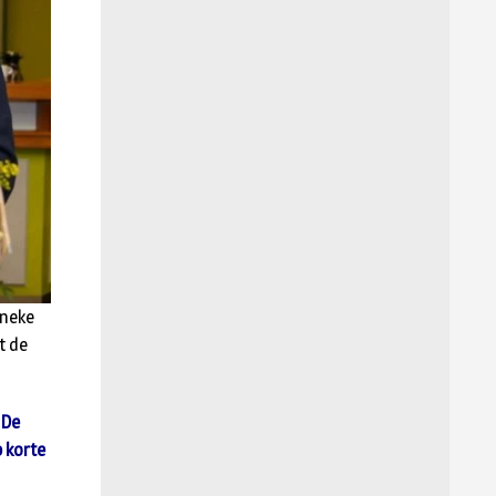
nneke
t de
 De
p korte