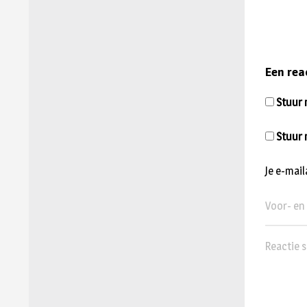
Een rea
Stuur m
Stuur 
Je e-mai