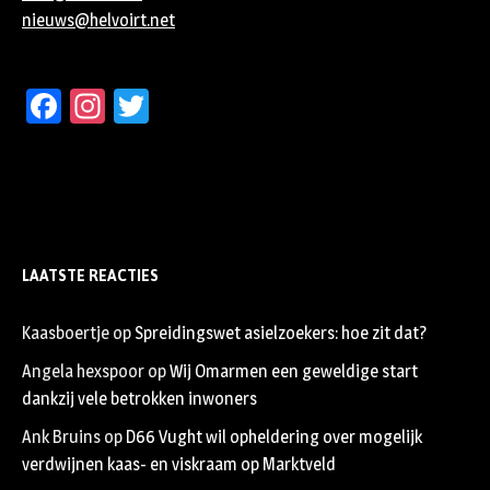
nieuws@helvoirt.net
Facebook
Instagram
Twitter
LAATSTE REACTIES
Kaasboertje
op
Spreidingswet asielzoekers: hoe zit dat?
Angela hexspoor
op
Wij Omarmen een geweldige start
dankzij vele betrokken inwoners
Ank Bruins
op
D66 Vught wil opheldering over mogelijk
verdwijnen kaas- en viskraam op Marktveld