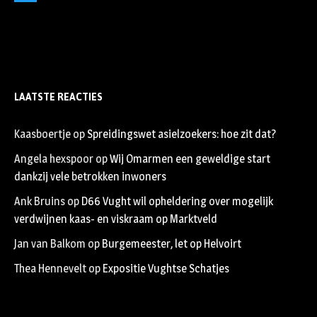
Twitter
LAATSTE REACTIES
Kaasboertje
op
Spreidingswet asielzoekers: hoe zit dat?
Angela hexspoor
op
Wij Omarmen een geweldige start
dankzij vele betrokken inwoners
Ank Bruins
op
D66 Vught wil opheldering over mogelijk
verdwijnen kaas- en viskraam op Marktveld
Jan van Balkom
op
Burgemeester, let op Helvoirt
Thea Hennevelt
op
Expositie Vughtse Schatjes