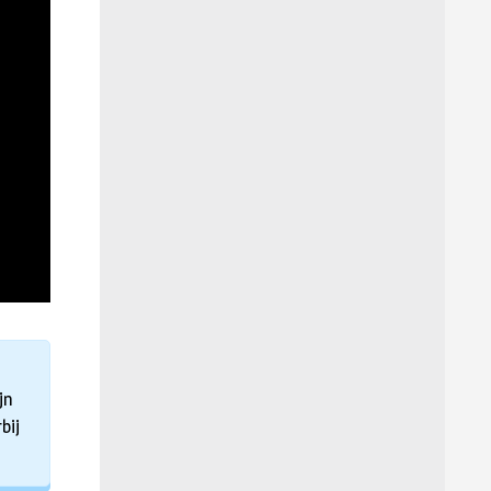
jn
bij