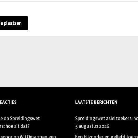
EACTIES
LAATSTE BERICHTEN
je
op
Spreidingswet
Spreidingswet asielzoekers: ho
s: hoe zit dat?
5 augustus 2026
xspoor
op
Wij Omarmen een
Een bijzonder en geliefd toer