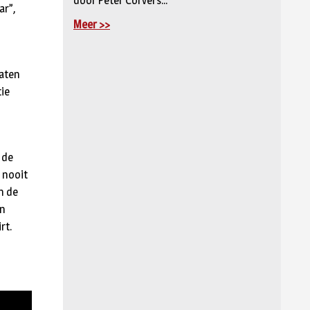
door Peter Corvers...
ar”,
Meer >>
zaten
tie
 de
 nooit
n de
en
rt.