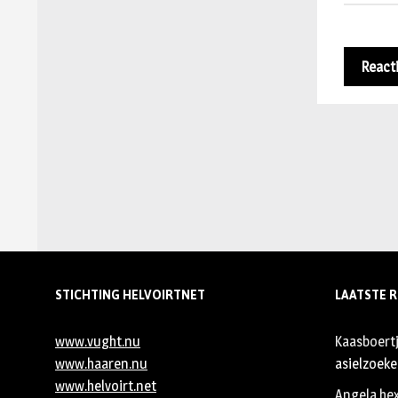
STICHTING HELVOIRTNET
LAATSTE R
www.vught.nu
Kaasboert
www.haaren.nu
asielzoeker
www.helvoirt.net
Angela he