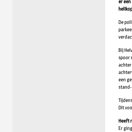
er een
helikop
De pol
parkee
verdac
Bij He
spoor n
achter
achter
een ge
stand-
Tijden
Dit voo
Heeft 
Er gin