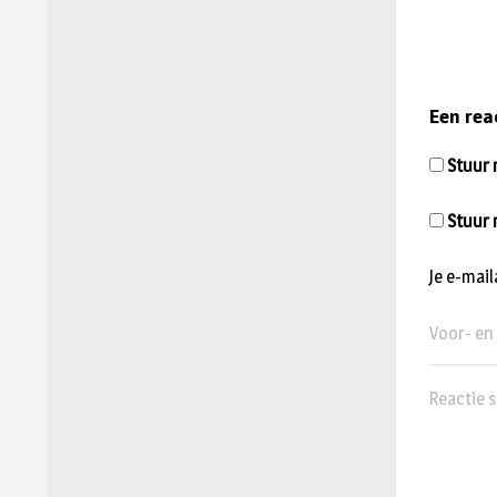
Een rea
Stuur m
Stuur 
Je e-mai