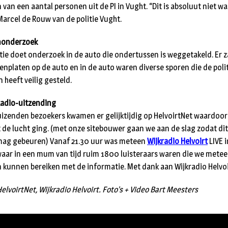
van een aantal personen uit de PI in Vught. “Dit is absoluut niet wa
Marcel de Rouw van de politie Vught.
nonderzoek
itie doet onderzoek in de auto die ondertussen is weggetakeld. Er 
enplaten op de auto en in de auto waren diverse sporen die de poli
 heeft veilig gesteld.
Radio-uitzending
uizenden bezoekers kwamen er gelijktijdig op HelvoirtNet waardoor
it de lucht ging. (met onze sitebouwer gaan we aan de slag zodat dit
ag gebeuren) Vanaf 21.30 uur was meteen
Wijkradio Helvoirt
LIVE i
waar in een mum van tijd ruim 1800 luisteraars waren die we mete
 kunnen bereiken met de informatie. Met dank aan Wijkradio Helvoi
elvoirtNet, Wijkradio Helvoirt. Foto’s + Video Bart Meesters