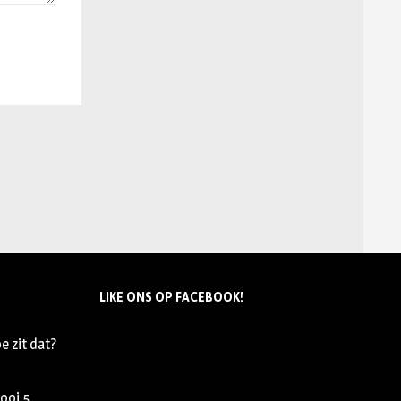
LIKE ONS OP FACEBOOK!
e zit dat?
nooi
5