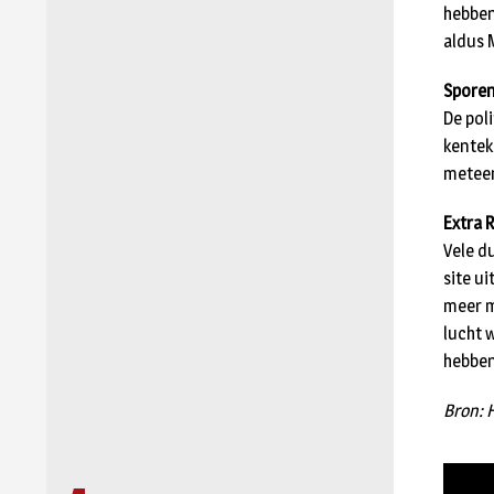
hebben 
aldus 
Spore
De pol
kentek
meteen
Extra 
Vele d
site u
meer m
lucht 
hebben
Bron: H