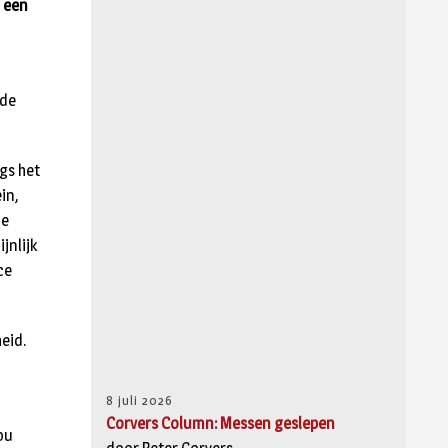
n een
 de
ngs het
in,
de
jnlijk
ce
eid.
8 juli 2026
Corvers Column: Messen geslepen
ou