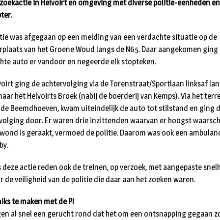
 zoekactie in Helvoirt en omgeving met diverse politie-eenheden e
ter.
itie was afgegaan op een melding van een verdachte situatie op de
rplaats van het Groene Woud langs de N65. Daar aangekomen ging
hte auto er vandoor en negeerde elk stopteken.
lvoirt ging de achtervolging via de Torenstraat/Sportlaan linksaf la
aar het Helvoirts Broek (nabij de boerderij van Kemps). Via het terre
 de Beemdhoeven, kwam uiteindelijk de auto tot stilstand en ging 
volging door. Er waren drie inzittenden waarvan er hoogst waarschi
wond is geraakt, vermoed de politie. Daarom was ook een ambulan
by.
s deze actie reden ook de treinen, op verzoek, met aangepaste snelh
r de veiligheid van de politie die daar aan het zoeken waren.
niks te maken met de PI
gen al snel een gerucht rond dat het om een ontsnapping gegaan z