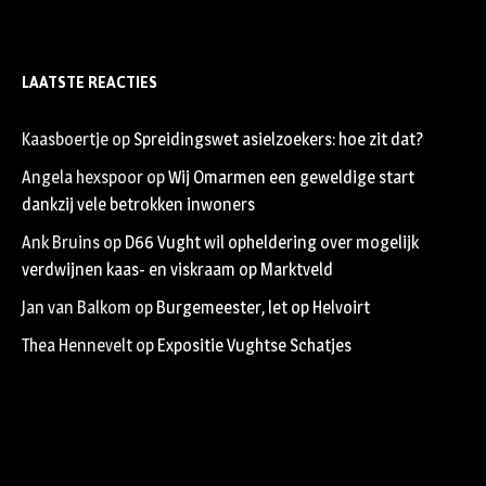
LAATSTE REACTIES
Kaasboertje
op
Spreidingswet asielzoekers: hoe zit dat?
Angela hexspoor
op
Wij Omarmen een geweldige start
dankzij vele betrokken inwoners
Ank Bruins
op
D66 Vught wil opheldering over mogelijk
verdwijnen kaas- en viskraam op Marktveld
Jan van Balkom
op
Burgemeester, let op Helvoirt
Thea Hennevelt
op
Expositie Vughtse Schatjes