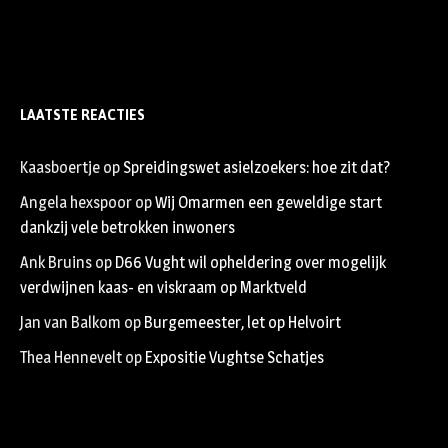
LAATSTE REACTIES
Kaasboertje
op
Spreidingswet asielzoekers: hoe zit dat?
Angela hexspoor
op
Wij Omarmen een geweldige start
dankzij vele betrokken inwoners
Ank Bruins
op
D66 Vught wil opheldering over mogelijk
verdwijnen kaas- en viskraam op Marktveld
Jan van Balkom
op
Burgemeester, let op Helvoirt
Thea Hennevelt
op
Expositie Vughtse Schatjes