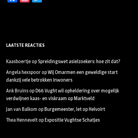
LAATSTE REACTIES
Kaasboertje
op
Spreidingswet asielzoekers: hoe zit dat?
Angela hexspoor
op
Wij Omarmen een geweldige start
dankzij vele betrokken inwoners
Ank Bruins
op
D66 Vught wil opheldering over mogelijk
verdwijnen kaas- en viskraam op Marktveld
Jan van Balkom
op
Burgemeester, let op Helvoirt
Thea Hennevelt
op
Expositie Vughtse Schatjes