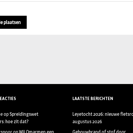
EACTIES
LAATSTE BERICHTEN
je
op
Spreidingswet
Leyetocht 2026: nieuwe fietsr
s: hoe zit dat?
augustus 2026
xspoor
op
Wij Omarmen een
Gebouwbrand of stof door