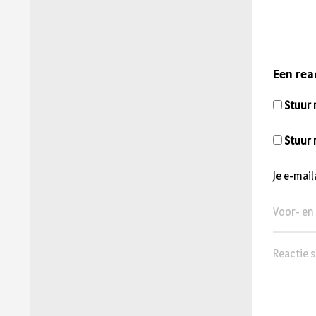
Een rea
Stuur m
Stuur 
Je e-mai