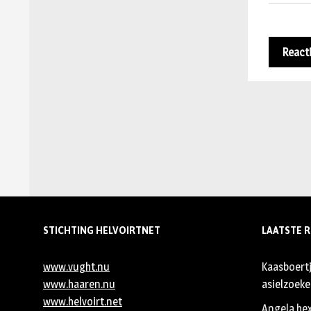
STICHTING HELVOIRTNET
LAATSTE R
www.vught.nu
Kaasboert
www.haaren.nu
asielzoeker
www.helvoirt.net
Angela he