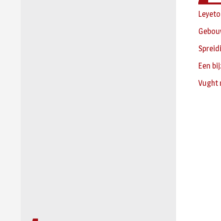
Leyeto
Gebou
Spreid
Een bi
Vught 