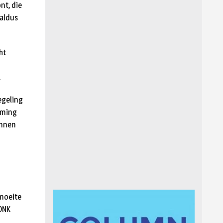
nt, die
 aldus
ht
.
egeling
oming
unnen
 moeite
ONK