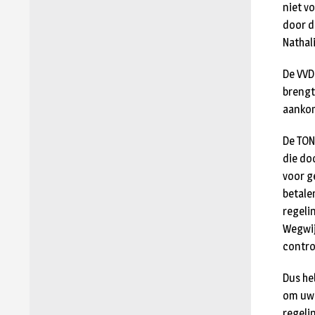
niet v
door d
Nathal
De VVD
brengt
aankom
De TON
die do
voor g
betale
regeli
Wegwi
contro
Dus he
om uw 
regeli