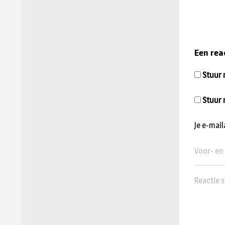
Een rea
Stuur m
Stuur 
Je e-mai