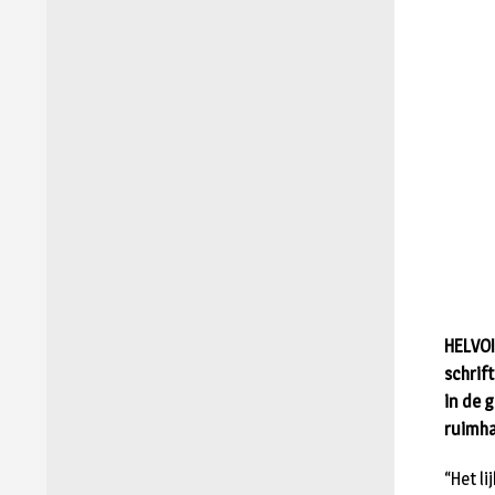
HELVOI
schrift
in de 
ruimha
“Het l