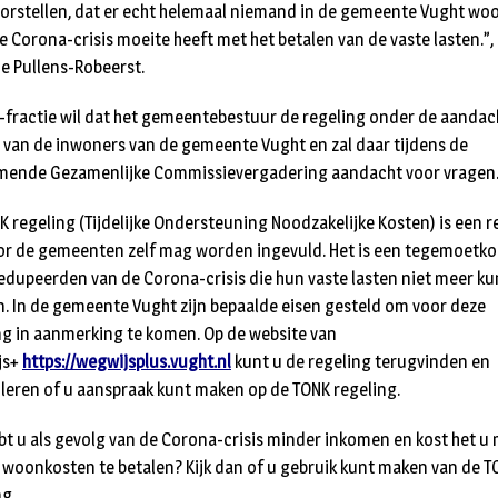
oorstellen, dat er echt helemaal niemand in de gemeente Vught woo
e Corona-crisis moeite heeft met het betalen van de vaste lasten.”,
ie Pullens-Robeerst.
-fractie wil dat het gemeentebestuur de regeling onder de aandac
 van de inwoners van de gemeente Vught en zal daar tijdens de
ende Gezamenlijke Commissievergadering aandacht voor vragen
K regeling (Tijdelijke Ondersteuning Noodzakelijke Kosten) is een r
or de gemeenten zelf mag worden ingevuld. Het is een tegemoetk
edupeerden van de Corona-crisis die hun vaste lasten niet meer k
n. In de gemeente Vught zijn bepaalde eisen gesteld om voor deze
ng in aanmerking te komen. Op de website van
js+
https://wegwijsplus.vught.nl
kunt u de regeling terugvinden en
leren of u aanspraak kunt maken op de TONK regeling.
bt u als gevolg van de Corona-crisis minder inkomen en kost het u
woonkosten te betalen? Kijk dan of u gebruik kunt maken van de T
ng.