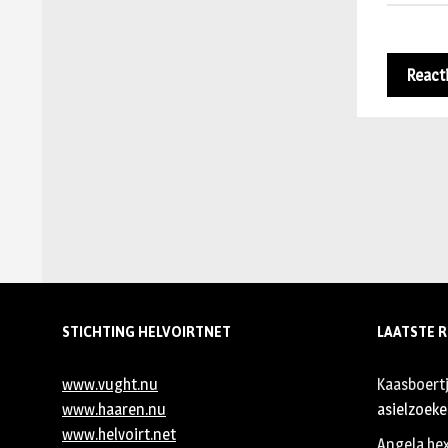
STICHTING HELVOIRTNET
LAATSTE R
www.vught.nu
Kaasboert
www.haaren.nu
asielzoeker
www.helvoirt.net
Angela he