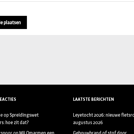
EACTIES
LAATSTE BERICHTEN
je
op
Spreidingswet
Leyetocht 2026: nieuwe fietsr
s: hoe zit dat?
augustus 2026
xspoor
op
Wij Omarmen een
Gebouwbrand of stof door