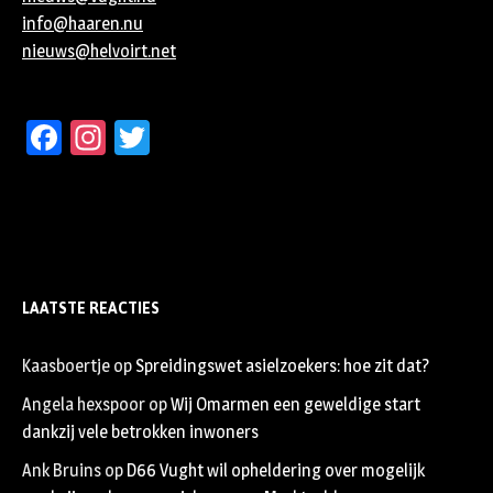
info@haaren.nu
nieuws@helvoirt.net
Facebook
Instagram
Twitter
LAATSTE REACTIES
Kaasboertje
op
Spreidingswet asielzoekers: hoe zit dat?
Angela hexspoor
op
Wij Omarmen een geweldige start
dankzij vele betrokken inwoners
Ank Bruins
op
D66 Vught wil opheldering over mogelijk