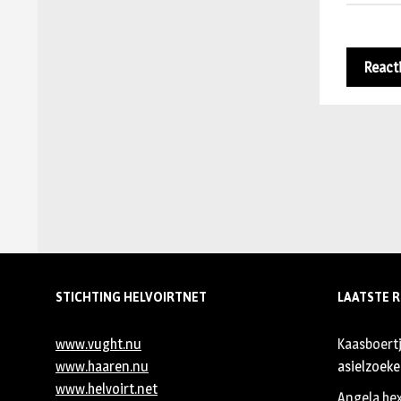
STICHTING HELVOIRTNET
LAATSTE R
www.vught.nu
Kaasboert
www.haaren.nu
asielzoeker
www.helvoirt.net
Angela he