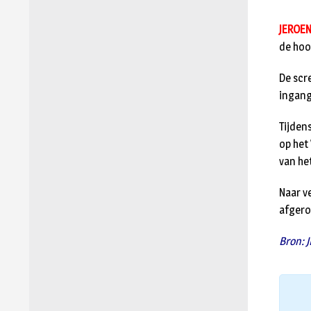
JEROEN
de hoo
De scr
ingang 
Tijden
op het
van he
Naar v
afgero
Bron: J