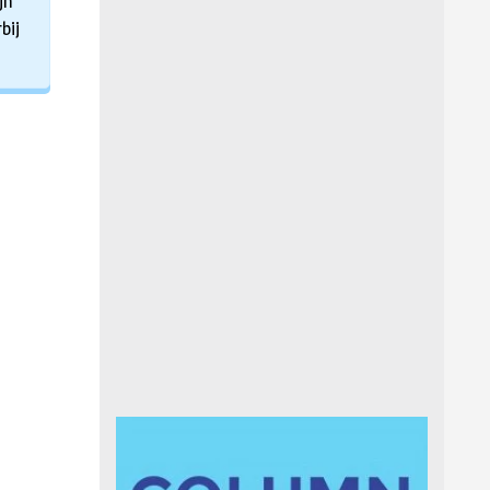
jn
bij