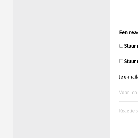
Een rea
Stuur m
Stuur 
Je e-mai