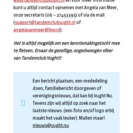
www.tandemclubvught.nl
en voor meer informatie
kunt u altijd contact opnemen met Angela van Meer,
onze secretaris (06 – 27453395) of via de mail
(
support@tandemclubvught.nl
of
angelavanmeer@live.nl
).
Het is altijd mogelijk om een kennismakingstocht mee
te fietsen. Ervaar de gezellige, ongedwongen sfeer
van Tandemclub Vught!!
Een bericht plaatsen, een mededeling
doen, familiebericht doorgeven of
verenigingsnieuws, dat kan bij Vught Nu.
Tevens zijn wij altijd op zoek naar het
laatste nieuws. (een foto en/of logo erbij
maakt het vaak leuker). Mailen maar!
nieuws@vught.nu