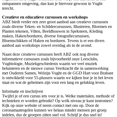
ontspannen omgeving, dan kun je hiervoor gewoon in Vught
terecht.
Creatieve en educatieve cursussen en workshops
ABZ biedt verder een zeer groot aanbod aan creatieve cursussen
zoals diverse Teken- en Schildercursussen, Illustreren, Bloemen en
Planten tekenen, Vilten, Beeldhouwen in Speksteen, Kleding
maken, Haken/borduren, diverse fotografiecursussen,
Bloemschikken of Haken en borduren. Tevens is er een divers
aanbod aan workshops zowel overdag als in de avond.
Naast deze creatieve cursussen heeft ABZ ook nog diverse
informatieve cursussen zoals bijvoorbeeld onze Leesclubs,
Vughtologie, Muziekgeschiedenis waarin we veel muziek
beluisteren en de nieuwe cursus Veerkracht die in samenwerking
met Ouderen Samen, Welzijn Vught en de GGD Hart voor Brabant
is ontwikkeld voor 55-plussers waarin we kijken hoe je in het leven
staat en wat de geheimen zijn voor een lang en gelukkig leven.
Informatie en inschrijven
Twijfel je of een cursus iets voor je is. Welke materialen, methode of
technieken er worden gebruikt? Op welk niveau je kunt instromen?
Kijk op onze website of neem contact met ons op. Door de
coronamaatregelen kunnen we helaas minder mensen per groep
indelen, dus de groepen zitten snel vol. Schrijf je dus snel in!