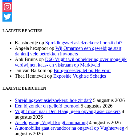
Facebook
Instagram
Twitter
LAATSTE REACTIES
Kaasboertje
op
Spreidingswet asielzoekers: hoe zit dat?
Angela hexspoor
op
Wij Omarmen een geweldige start
dankzij vele betrokken inwoners
Ank Bruins
op
D66 Vught wil opheldering over mogelijk
verdwijnen kaas- en viskraam op Marktveld
Jan van Balkom
op
Burgemeester, let op Helvoirt
Thea Hennevelt
op
Expositie Vughtse Schatjes
LAATSTE BERICHTEN
Spreidingswet asielzoekers: hoe zit dat?
5 augustus 2026
Een bijzonder en geliefd toernooi
5 augustus 2026
Vught moet naar Den Haag: geen opvang asielzoekers
4
augustus 2026
Asielopvang: Vught krijgt aanmaning
4 augustus 2026
Automobilist gaat ervandoor na ongeval op Vughterweg
4
augustus 2026