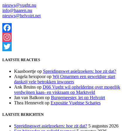
nieuws@vught.nu
info@haaren.nu
nieuws@helvoirt.net
Facebook
Instagram
Twitter
LAATSTE REACTIES
Kaasboertje
op
Spreidingswet asielzoekers: hoe zit dat?
Angela hexspoor
op
Wij Omarmen een geweldige start
dankzij vele betrokken inwoners
Ank Bruins
op
D66 Vught wil opheldering over mogelijk
verdwijnen kaas- en viskraam op Marktveld
Jan van Balkom
op
Burgemeester, let op Helvoirt
Thea Hennevelt
op
Expositie Vughtse Schatjes
LAATSTE BERICHTEN
Spreidingswet asielzoekers: hoe zit dat?
5 augustus 2026