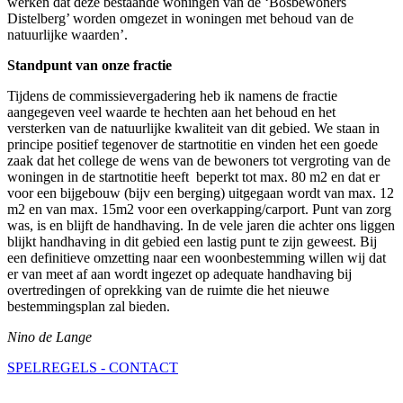
werken dat deze bestaande woningen van de ‘Bosbewoners
Distelberg’ worden omgezet in woningen met behoud van de
natuurlijke waarden’.
Standpunt van onze fractie
Tijdens de commissievergadering heb ik namens de fractie
aangegeven veel waarde te hechten aan het behoud en het
versterken van de natuurlijke kwaliteit van dit gebied. We staan in
principe positief tegenover de startnotitie en vinden het een goede
zaak dat het college de wens van de bewoners tot vergroting van de
woningen in de startnotitie heeft beperkt tot max. 80 m2 en dat er
voor een bijgebouw (bijv een berging) uitgegaan wordt van max. 12
m2 en van max. 15m2 voor een overkapping/carport. Punt van zorg
was, is en blijft de handhaving. In de vele jaren die achter ons liggen
blijkt handhaving in dit gebied een lastig punt te zijn geweest. Bij
een definitieve omzetting naar een woonbestemming willen wij dat
er van meet af aan wordt ingezet op adequate handhaving bij
overtredingen of oprekking van de ruimte die het nieuwe
bestemmingsplan zal bieden.
Nino de Lange
SPELREGELS - CONTACT