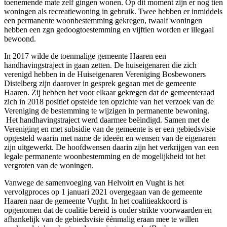
toenemende mate zelf gingen wonen. Op dit moment zijn er nog tien
woningen als recreatiewoning in gebruik. Twee hebben er inmiddels
een permanente woonbestemming gekregen, twaalf woningen
hebben een zgn gedoogtoestemming en vijftien worden er illegaal
bewoond.
In 2017 wilde de toenmalige gemeente Haaren een
handhavingstraject in gaan zetten. De huiseigenaren die zich
verenigd hebben in de Huiseigenaren Vereniging Bosbewoners
Distelberg zijn daarover in gesprek gegaan met de gemeente
Haaren. Zij hebben het voor elkaar gekregen dat de gemeenteraad
zich in 2018 positief opstelde ten opzichte van het verzoek van de
Vereniging de bestemming te wijzigen in permanente bewoning.
Het handhavingstraject werd daarmee beëindigd. Samen met de
Vereniging en met subsidie van de gemeente is er een gebiedsvisie
opgesteld waarin met name de ideeën en wensen van de eigenaren
zijn uitgewerkt. De hoofdwensen daarin zijn het verkrijgen van een
legale permanente woonbestemming en de mogelijkheid tot het
vergroten van de woningen.
Vanwege de samenvoeging van Helvoirt en Vught is het
vervolgproces op 1 januari 2021 overgegaan van de gemeente
Haaren naar de gemeente Vught. In het coalitieakkoord is
opgenomen dat de coalitie bereid is onder strikte voorwaarden en
afhankelijk van de gebiedsvisie éénmalig eraan mee te willen