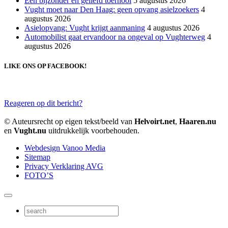
Een bijzonder en geliefd toernooi
5 augustus 2026
Vught moet naar Den Haag: geen opvang asielzoekers
4
augustus 2026
Asielopvang: Vught krijgt aanmaning
4 augustus 2026
Automobilist gaat ervandoor na ongeval op Vughterweg
4
augustus 2026
LIKE ONS OP FACEBOOK!
Reageren op dit bericht?
© Auteursrecht op eigen tekst/beeld van
Helvoirt.net
,
Haaren.nu
en
Vught.nu
uitdrukkelijk voorbehouden.
Webdesign Vanoo Media
Sitemap
Privacy Verklaring AVG
FOTO’S