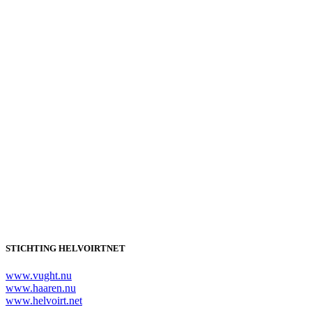
STICHTING HELVOIRTNET
www.vught.nu
www.haaren.nu
www.helvoirt.net