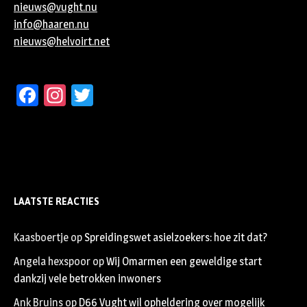
nieuws@vught.nu
info@haaren.nu
nieuws@helvoirt.net
Facebook
Instagram
Twitter
LAATSTE REACTIES
Kaasboertje
op
Spreidingswet asielzoekers: hoe zit dat?
Angela hexspoor
op
Wij Omarmen een geweldige start
dankzij vele betrokken inwoners
Ank Bruins
op
D66 Vught wil opheldering over mogelijk