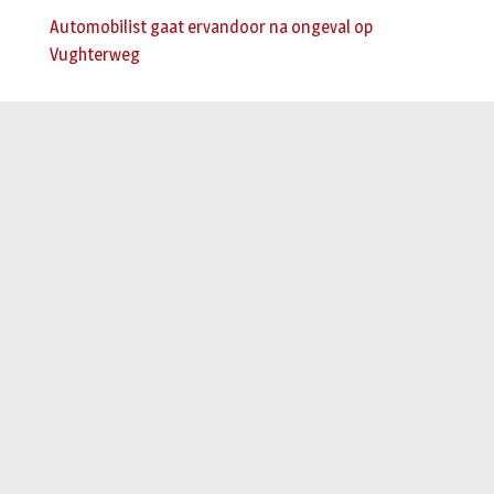
Automobilist gaat ervandoor na ongeval op
Vughterweg