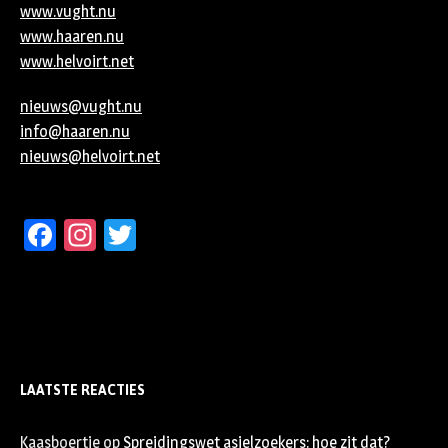
www.vught.nu
www.haaren.nu
www.helvoirt.net
nieuws@vught.nu
info@haaren.nu
nieuws@helvoirt.net
Facebook
Instagram
Twitter
LAATSTE REACTIES
Kaasboertje
op
Spreidingswet asielzoekers: hoe zit dat?