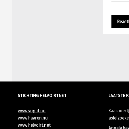
STICHTING HELVOIRTNET
LAATSTE R
www.vught.nu
Kaasboert
www.haaren.nu
asielzoeker
www.helvoirt.net
Angela he