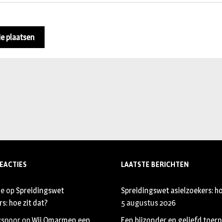
EACTIES
LAATSTE BERICHTEN
je
op
Spreidingswet
Spreidingswet asielzoekers: ho
s: hoe zit dat?
5 augustus 2026
xspoor
op
Wij Omarmen een
Een bijzonder en geliefd toer