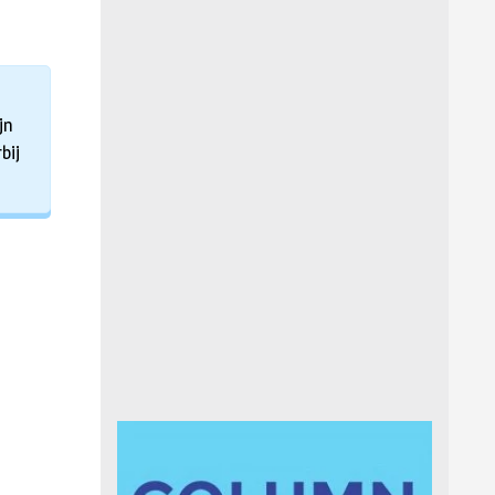
jn
bij