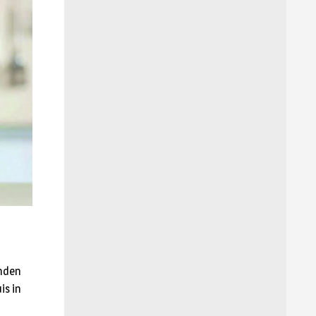
enden
is in