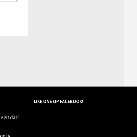
LIKE ONS OP FACEBOOK!
e zit dat?
nooi
5