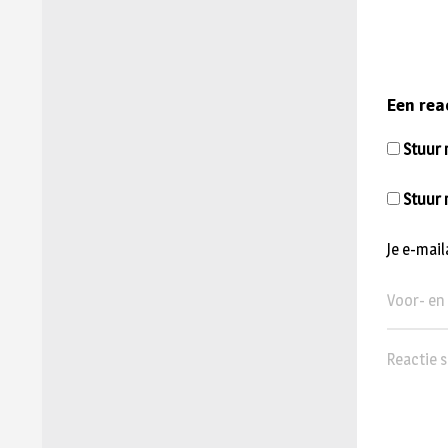
Een rea
Stuur m
Stuur 
Je e-mai