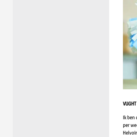
VUGHT 
Ik ben
per we
Helvoir