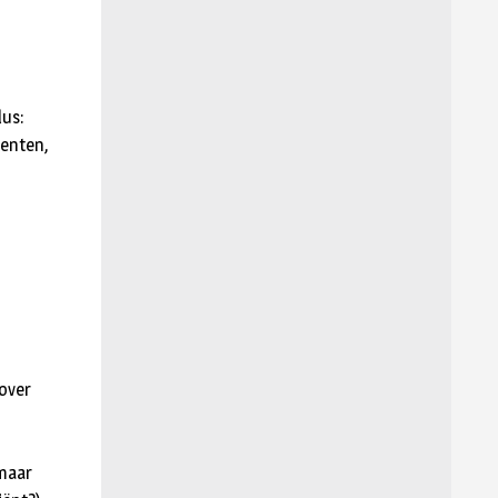
us:
tenten,
 over
maar