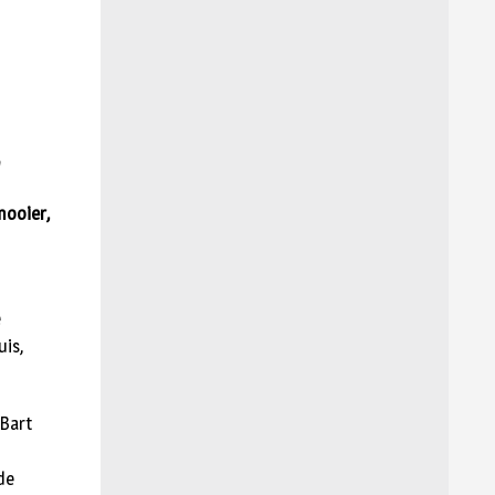
mooier,
e
uis,
 Bart
 de