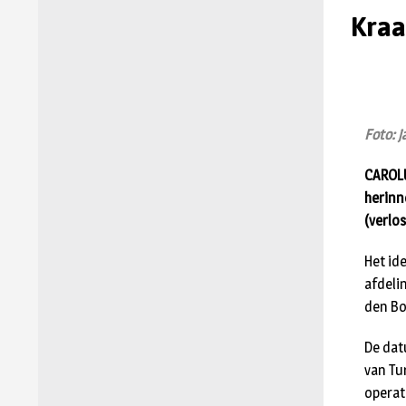
Kraa
Foto: 
CAROLU
herinn
(verlo
Het id
afdeli
den Bo
De dat
van Tu
operati