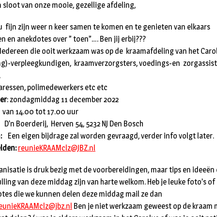
 sloot van onze mooie, gezellige afdeling,
u fijn zijn weer n keer samen te komen en te genieten van elkaars
n en anekdotes over ” toen”…. Ben jij erbij???
dereen die ooit werkzaam was op de kraamafdeling van het Carol
ing)-verpleegkundigen, kraamverzorgsters, voedings-en zorgassis
,
aressen, polimedewerkers etc etc
er
: zondagmiddag 11 december 2022
n 14.00 tot 17.00 uur
D’n Boerderij, Herven 54, 5232 NJ Den Bosch
:
Een eigen bijdrage zal worden gevraagd, verder info volgt later.
lden:
reunieKRAAMclz@JBZ.nl
anisatie is druk bezig met de voorbereidingen, maar tips en ideeën
ulling van deze middag zijn van harte welkom. Heb je leuke foto’s of
tes die we kunnen delen deze middag mail ze dan
eunieKRAAMclz@jbz.nl
Ben je niet werkzaam geweest op de kraam 