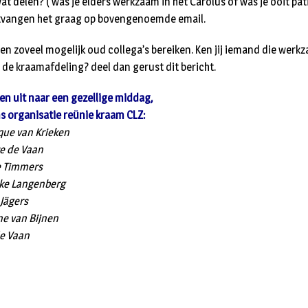
wat delen? ( was je elders werkzaam in het Carolus of was je ooit pat
tvangen het graag op bovengenoemde email.
len zoveel mogelijk oud collega’s bereiken. Ken jij iemand die werk
 de kraamafdeling? deel dan gerust dit bericht.
ken uit naar een gezellige middag,
 organisatie reünie kraam CLZ:
que van Krieken
e de Vaan
e Timmers
ke Langenberg
 Jägers
e van Bijnen
e Vaan