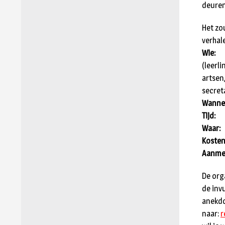
deuren
Het zo
verhale
Wie:
Ie
(leerl
artsen
secret
Wanne
Tijd:
va
Waar:
Kosten
Aanme
De org
de inv
anekdo
naar:
r