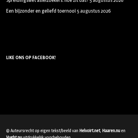
Spreidingswet asielzoekers: hoe zit dat?
5 augustus 2026
Een bijzonder en geliefd toernooi
5 augustus 2026
LIKE ONS OP FACEBOOK!
© Auteursrecht op eigen tekst/beeld van
Helvoirt.net
,
Haaren.nu
en
Vught.nu
uitdrukkelijk voorbehouden.