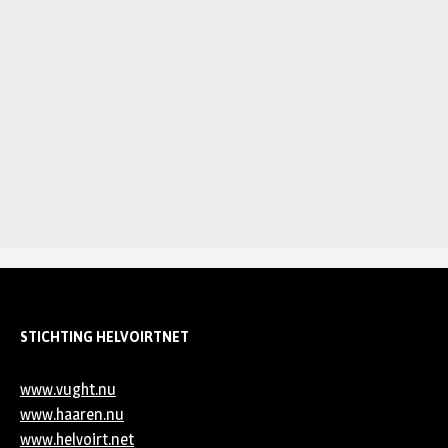
STICHTING HELVOIRTNET
www.vught.nu
www.haaren.nu
www.helvoirt.net