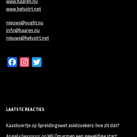
www.haaren.nu
www.helvoirt.net
nieuws@vught.nu
info@haaren.nu
nieuws@helvoirt.net
Facebook
Instagram
Twitter
LAATSTE REACTIES
Kaasboertje
op
Spreidingswet asielzoekers: hoe zit dat?
Angela hexspoor
op
Wij Omarmen een geweldige start