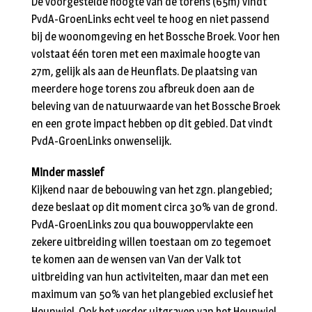
De voorgestelde hoogte van de torens (65m) vindt
PvdA-GroenLinks echt veel te hoog en niet passend
bij de woonomgeving en het Bossche Broek. Voor hen
volstaat één toren met een maximale hoogte van
27m, gelijk als aan de Heunflats. De plaatsing van
meerdere hoge torens zou afbreuk doen aan de
beleving van de natuurwaarde van het Bossche Broek
en een grote impact hebben op dit gebied. Dat vindt
PvdA-GroenLinks onwenselijk.
Minder massief
Kijkend naar de bebouwing van het zgn. plangebied;
deze beslaat op dit moment circa 30% van de grond.
PvdA-GroenLinks zou qua bouwoppervlakte een
zekere uitbreiding willen toestaan om zo tegemoet
te komen aan de wensen van Van der Valk tot
uitbreiding van hun activiteiten, maar dan met een
maximum van 50% van het plangebied exclusief het
Heunwiel. Ook het verder uitgraven van het Heunwiel