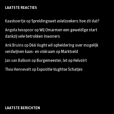
LAATSTE REACTIES
Kaasboertje
op
Spreidingswet asielzoekers: hoe zit dat?
Angela hexspoor
op
Wij Omarmen een geweldige start
dankzij vele betrokken inwoners
Ank Bruins
op
D66 Vught wil opheldering over mogelijk
verdwijnen kaas- en viskraam op Marktveld
Jan van Balkom
op
Burgemeester, let op Helvoirt
Thea Hennevelt
op
Expositie Vughtse Schatjes
LAATSTE BERICHTEN