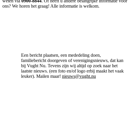
weten via
0900-8844
. Of heeft u andere belangrijke informatie voor
ons? We horen het graag! Alle informatie is welkom.
Een bericht plaatsen, een mededeling doen,
familiebericht doorgeven of verenigingsnieuws, dat kan
bij Vught Nu. Tevens zijn wij altijd op zoek naar het
laatste nieuws. (een foto en/of logo erbij maakt het vaak
leuker). Mailen maar!
nieuws@vught.nu