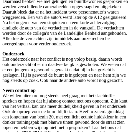
Daarnaast hebben we met getuigen en buurtbewoners gesproken en
werden verschillende camerabeelden opgevraagd en uitgekeken.
Daaruit bleek dat er na het incident twee personenauto’s waren
weggereden. Een van die auto’s werd later op de A12 gesignaleerd.
Na het negeren van een stopteken en een korte achtervolging
eindigde de auto van de verdachten in de vangrail. De verdachten
werden door de collega’s van de Landelijke Eenheid aangehouden.
Alle drie de verdachten zijn inmiddels aan onze recherche
overgedragen voor verder onderzoek.
Onderzoek
Het onderzoek naar het conflict is nog volop bezig, daarin wordt
ook onderzocht of er nu daadwerkelijk is geschoten. We weten dat
er een jongeman gewond is geraakt nadat hij in het gezicht is
geslagen. Hij is gewond de buurt is ingelopen en naar hem zijn we
nog steeds op zoek. Ook naar de andere auto wordt nog gezocht.
Neem contact op
We willen uiteraard nog steeds heel graag met het slachtoffer
spreken en hopen dat hij alsnog contact met ons opneemt. Zijn kant
van het verhaal kan ons meer duidelijkheid geven in het onderzoek.
Ook de oproep voor de buurt blijft staan: Heeft u zaterdagmiddag
een jongeman van begin 20, met een licht getinte huidskleur in een
donker trainingspak met blauwe tinten gewond door de straat zien
lopen en hebben wij nog niet met u gesproken? Laat het ons dat