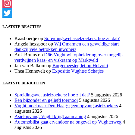
Facebook
Instagram
Twitter
LAATSTE REACTIES
Kaasboertje
op
Spreidingswet asielzoekers: hoe zit dat?
Angela hexspoor
op
Wij Omarmen een geweldige start
dankzij vele betrokken inwoners
Ank Bruins
op
D66 Vught wil opheldering over mogelijk
verdwijnen kaas- en viskraam op Marktveld
Jan van Balkom
op
Burgemeester, let op Helvoirt
Thea Hennevelt
op
Expositie Vughtse Schatjes
LAATSTE BERICHTEN
Spreidingswet asielzoekers: hoe zit dat?
5 augustus 2026
Een bijzonder en geliefd toernooi
5 augustus 2026
Vught moet naar Den Haag: geen opvang asielzoekers
4
augustus 2026
Asielopvang: Vught krijgt aanmaning
4 augustus 2026
Automobilist gaat ervandoor na ongeval op Vughterweg
4
augustus 2026