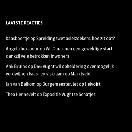
LAATSTE REACTIES
Kaasboertje
op
Spreidingswet asielzoekers: hoe zit dat?
Angela hexspoor
op
Wij Omarmen een geweldige start
dankzij vele betrokken inwoners
Ank Bruins
op
D66 Vught wil opheldering over mogelijk
verdwijnen kaas- en viskraam op Marktveld
Jan van Balkom
op
Burgemeester, let op Helvoirt
Thea Hennevelt
op
Expositie Vughtse Schatjes