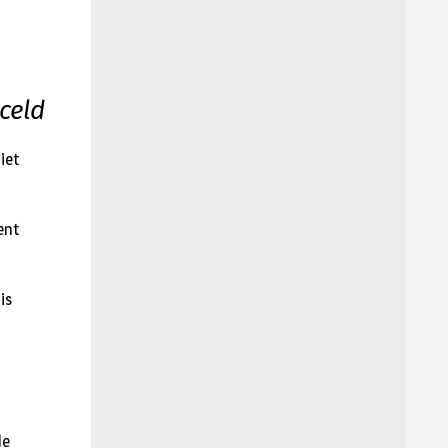
celd
iet
ent
is
de