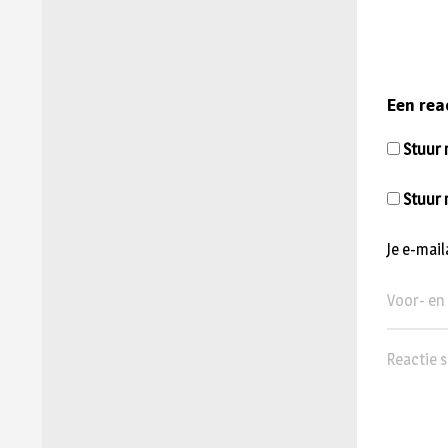
Een rea
Stuur m
Stuur 
Je e-mai