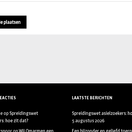
EACTIES
LAATSTE BERICHTEN
je
op
Spreidingswet
Spreidingswet asielzoekers: ho
s: hoe zit dat?
5 augustus 2026
xspoor
op
Wij Omarmen een
Een bijzonder en geliefd toer