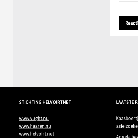
STICHTING HELVOIRTNET
LAATSTE R
www.vught.nu
Kaasboert
www.haaren.nu
asielzoeker
www.helvoirt.net
Angela he