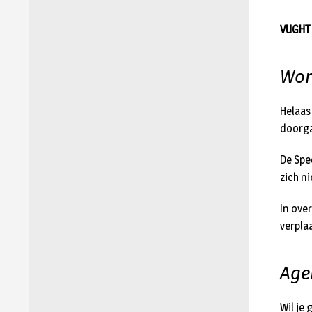
VUGHT 
Wor
Helaas
doorg
De Spe
zich n
In ove
verplaa
Age
Wil je