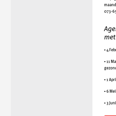
maand 
073-6
Age
met 
• 4 Feb
• 11 M
gezond
• 1 Ap
• 6 Mei
• 3 Jun