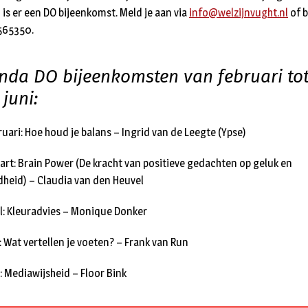
is er een DO bijeenkomst. Meld je aan via
info@welzijnvught.nl
of b
565350.
nda DO bijeenkomsten van februari tot
juni:
ruari: Hoe houd je balans – Ingrid van de Leegte (Ypse)
aart: Brain Power (De kracht van positieve gedachten op geluk en
heid) – Claudia van den Heuvel
ril: Kleuradvies – Monique Donker
: Wat vertellen je voeten? – Frank van Run
i: Mediawijsheid – Floor Bink