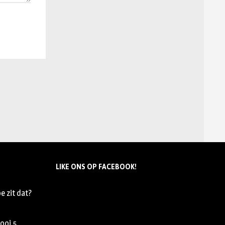
LIKE ONS OP FACEBOOK!
e zit dat?
nooi
5