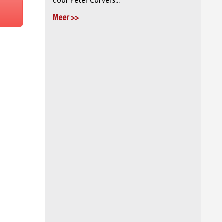
door Peter Corvers...
Meer >>