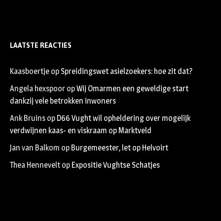
LAATSTE REACTIES
Kaasboertje
op
Spreidingswet asielzoekers: hoe zit dat?
Angela hexspoor
op
Wij Omarmen een geweldige start
dankzij vele betrokken inwoners
Ank Bruins
op
D66 Vught wil opheldering over mogelijk
verdwijnen kaas- en viskraam op Marktveld
Jan van Balkom
op
Burgemeester, let op Helvoirt
Thea Hennevelt
op
Expositie Vughtse Schatjes