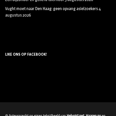
Vught moet naar Den Haag: geen opvang asielzoekers
4
augustus 2026
LIKE ONS OP FACEBOOK!
© Auteursrecht op eigen tekst/beeld van
Helvoirt.net
,
Haaren.nu
en