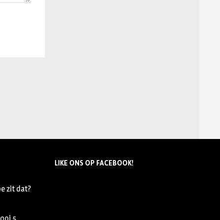
LIKE ONS OP FACEBOOK!
e zit dat?
nooi
5