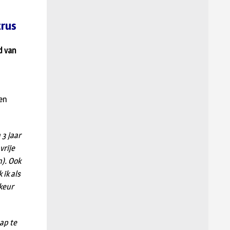
trus
d van
ven
 3 jaar
vrije
n). Ook
 ik als
rkeur
ap te