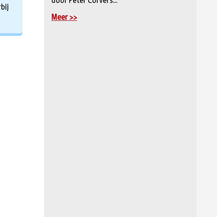
door Peter Corvers...
bij
Meer >>