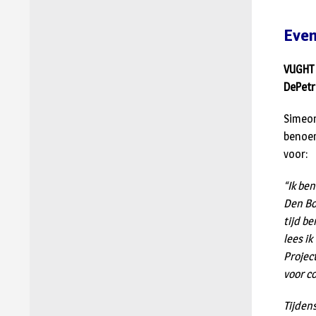
Even
VUGHT 
DePetr
Simeon
benoem
voor:
“Ik ben
Den Bo
tijd be
lees ik
Projec
voor c
Tijden