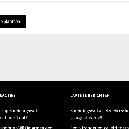
EACTIES
LAATSTE BERICHTEN
je
op
Spreidingswet
Spreidingswet asielzoekers: ho
s: hoe zit dat?
5 augustus 2026
xspoor
op
Wij Omarmen een
Een bijzonder en geliefd toer