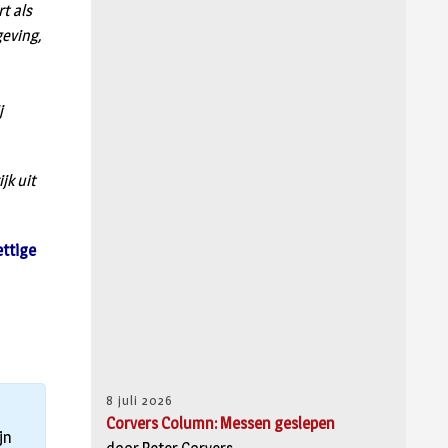
t als
geving,
j
jk uit
ettige
8 juli 2026
Corvers Column: Messen geslepen
jn