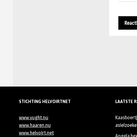
STICHTING HELVOIRTNET
LAATSTE R
www.vught.nu
Kaasboert
www.haaren.nu
asielzoeker
www.helvoirt.net
Angela he