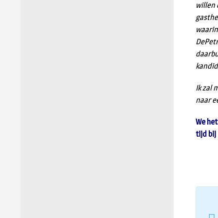
willen
gasthe
waarin 
DePetr
daarbu
kandid
Ik zal 
naar e
We het
tijd bi