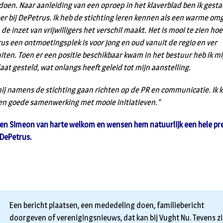
 doen. Naar aanleiding van een oproep in het klaverblad ben ik gestar
er bij DePetrus. Ik heb de stichting leren kennen als een warme om
de inzet van vrijwilligers het verschil maakt. Het is mooi te zien hoe
us een ontmoetingsplek is voor jong en oud vanuit de regio en ver
iten. Toen er een positie beschikbaar kwam in het bestuur heb ik mi
aat gesteld, wat onlangs heeft geleid tot mijn aanstelling.
mij namens de stichting gaan richten op de PR en communicatie. Ik ki
en goede samenwerking met mooie initiatieven.”
en Simeon van harte welkom en wensen hem natuurlijk een hele pr
j DePetrus.
Een bericht plaatsen, een mededeling doen, familiebericht
doorgeven of verenigingsnieuws, dat kan bij Vught Nu. Tevens zi