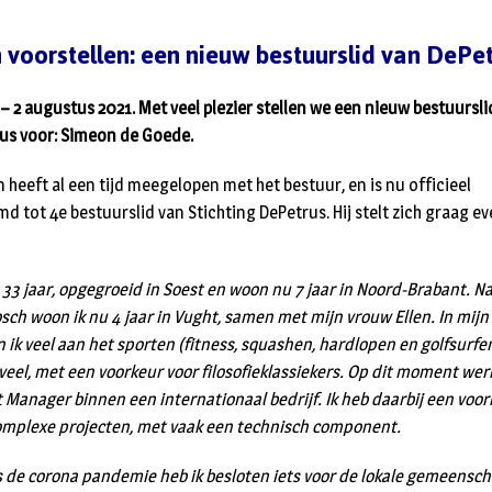
 voorstellen: een nieuw bestuurslid van DePe
– 2 augustus 2021. Met veel plezier stellen we een nieuw bestuursli
us voor: Simeon de Goede.
 heeft al een tijd meegelopen met het bestuur, en is nu officieel
d tot 4e bestuurslid van Stichting DePetrus. Hij stelt zich graag e
 33 jaar, opgegroeid in Soest en woon nu 7 jaar in Noord-Brabant. Na
sch woon ik nu 4 jaar in Vught, samen met mijn vrouw Ellen. In mijn 
n ik veel aan het sporten (fitness, squashen, hardlopen en golfsurfe
 veel, met een voorkeur voor filosofieklassiekers. Op dit moment werk
t Manager binnen een internationaal bedrijf. Ik heb daarbij een voo
omplexe projecten, met vaak een technisch component.
s de corona pandemie heb ik besloten iets voor de lokale gemeensch