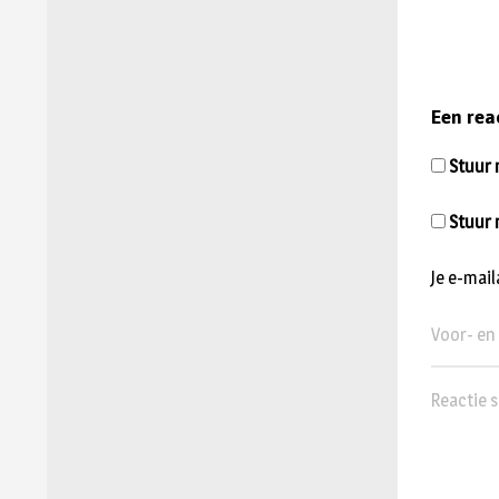
Een rea
Stuur m
Stuur 
Je e-mai