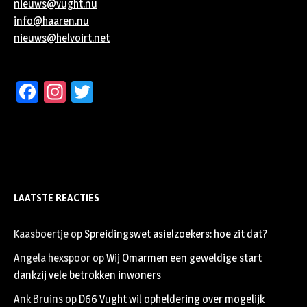
nieuws@vught.nu
info@haaren.nu
nieuws@helvoirt.net
Facebook
Instagram
Twitter
LAATSTE REACTIES
Kaasboertje
op
Spreidingswet asielzoekers: hoe zit dat?
Angela hexspoor
op
Wij Omarmen een geweldige start
dankzij vele betrokken inwoners
Ank Bruins
op
D66 Vught wil opheldering over mogelijk