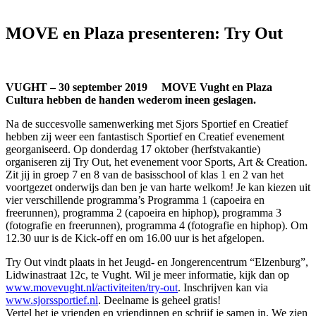
MOVE en Plaza presenteren: Try Out
VUGHT – 30 september 2019 MOVE Vught en Plaza
Cultura hebben de handen wederom ineen geslagen.
Na de succesvolle samenwerking met Sjors Sportief en Creatief
hebben zij weer een fantastisch Sportief en Creatief evenement
georganiseerd. Op donderdag 17 oktober (herfstvakantie)
organiseren zij Try Out, het evenement voor Sports, Art & Creation.
Zit jij in groep 7 en 8 van de basisschool of klas 1 en 2 van het
voortgezet onderwijs dan ben je van harte welkom! Je kan kiezen uit
vier verschillende programma’s Programma 1 (capoeira en
freerunnen), programma 2 (capoeira en hiphop), programma 3
(fotografie en freerunnen), programma 4 (fotografie en hiphop). Om
12.30 uur is de Kick-off en om 16.00 uur is het afgelopen.
Try Out vindt plaats in het Jeugd- en Jongerencentrum “Elzenburg”,
Lidwinastraat 12c, te Vught. Wil je meer informatie, kijk dan op
www.movevught.nl/activiteiten/try-out
. Inschrijven kan via
www.sjorssportief.nl
. Deelname is geheel gratis!
Vertel het je vrienden en vriendinnen en schrijf je samen in. We zien