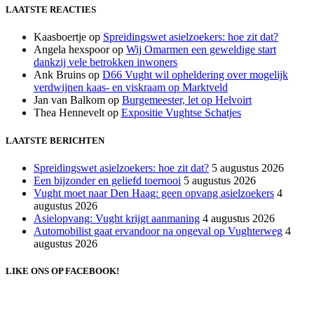
LAATSTE REACTIES
Kaasboertje
op
Spreidingswet asielzoekers: hoe zit dat?
Angela hexspoor
op
Wij Omarmen een geweldige start
dankzij vele betrokken inwoners
Ank Bruins
op
D66 Vught wil opheldering over mogelijk
verdwijnen kaas- en viskraam op Marktveld
Jan van Balkom
op
Burgemeester, let op Helvoirt
Thea Hennevelt
op
Expositie Vughtse Schatjes
LAATSTE BERICHTEN
Spreidingswet asielzoekers: hoe zit dat?
5 augustus 2026
Een bijzonder en geliefd toernooi
5 augustus 2026
Vught moet naar Den Haag: geen opvang asielzoekers
4
augustus 2026
Asielopvang: Vught krijgt aanmaning
4 augustus 2026
Automobilist gaat ervandoor na ongeval op Vughterweg
4
augustus 2026
LIKE ONS OP FACEBOOK!